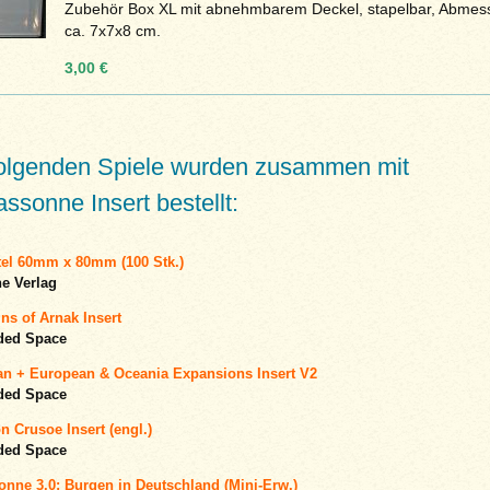
Zubehör Box XL mit abnehmbarem Deckel, stapelbar, Abme
ca. 7x7x8 cm.
3,00 €
folgenden Spiele wurden zusammen mit
ssonne Insert bestellt:
tel 60mm x 80mm (100 Stk.)
e Verlag
ns of Arnak Insert
ded Space
n + European & Oceania Expansions Insert V2
ded Space
 Crusoe Insert (engl.)
ded Space
onne 3.0: Burgen in Deutschland (Mini-Erw.)