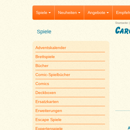
Spiele
Neuheiten
Angebote
Empfeh
Startseite
Car
Spiele
Adventskalender
Brettspiele
Bücher
Comic-Spielbücher
Comics
Deckboxen
Ersatzkarten
Erweiterungen
Escape Spiele
A
Expertenspiele