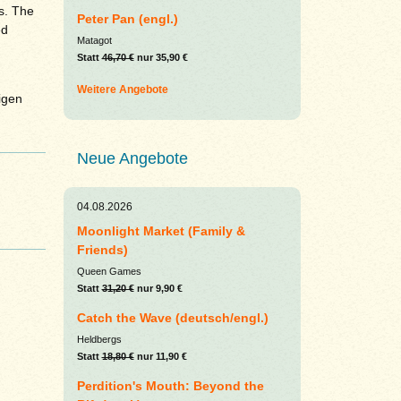
ts. The
Peter Pan (engl.)
ed
Matagot
Statt
46,70 €
nur 35,90 €
Weitere Angebote
igen
Neue Angebote
04.08.2026
Moonlight Market (Family &
Friends)
Queen Games
Statt
31,20 €
nur 9,90 €
Catch the Wave (deutsch/engl.)
Heldbergs
Statt
18,80 €
nur 11,90 €
Perdition's Mouth: Beyond the