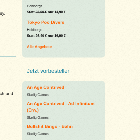
Heldbergs
Statt
23,90 €
nur 14,90 €
sy,
Tokyo Poo Divers
Heldbergs
Statt
26,40 €
nur 16,90 €
Alle Angebote
Jetzt vorbestellen
An Age Contrived
ich und
Skellig Games
An Age Contrived - Ad Infinitum
(Erw.)
Skellig Games
Bullshit Bingo - Bahn
Skellig Games