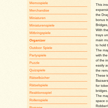
Memospiele
This ins
expansi
Merchandise
the Dra
Miniaturen
bonus t
Bridges
Miniaturenspiele
With th
Mitbringspiele
trays u
main map
Organizer
to hold 
Outdoor Spiele
The map 
Partyspiele
with th
of the i
Puzzle
easily a
Quizspiele
the rem
These t
Rätselbücher
Bazaars
Rätselspiele
for toke
bridges.
Reaktionsspiel
The map 
Rollenspiele
space on
Robber®
Romane