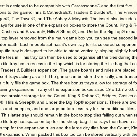
ert is designed to be compatible with Carcassonne® and the first five
ons to the game: Inns & Cathedrals®, Traders & Builders®, The Prince
gon®, The Tower®, and The Abbey & Mayor®. The insert also includes 
rays for use in one of the expansion boxes to store the Count, King & 
, Castles and Bazaars®, Hills & Sheep®, and Under the Big Top® expan
e top layer removed from the main game box you can see the second la
nderneath. Each meeple set has it's own tray for its coloured componen
 tile tray is designed to be able to stand vertically, sloping slightly ba
the tiles in. This tray can then be used to organise all the tiles during t
tile tray has a recess in the top which is for storing the tile bag that 
e Traders & Builders expansion. The game boards and rules are placed 
nsert trays acting as a lid. The game can be stored vertically, and trans
s it fully fills the game box. The three bonus trays allow for storage of fo
aining expansions in any of the expansion boxes sized 19 x 13.7 x 6.8 
rays provide storage for the Count, King & Robber®, Bridges, Castles 
®, Hills & Sheep®, and Under the Big Top® expansions. There are two 
ns and meeples, and one large bottom-less tray for the additional tiles 
 This latter tray should remain in the box to stop tiles falling out when
tile tray has space on top for the sheep bag. The trays then have a s
 top for the expansion rules and the large city tiles from the Count, Ki
 expansion. When packed this box too can be stored vertically with the