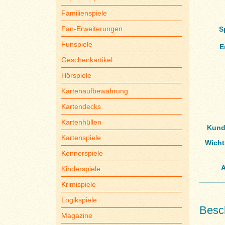
Familienspiele
Fan-Erweiterungen
S
Funspiele
E
Geschenkartikel
Hörspiele
Kartenaufbewahrung
Kartendecks
Kartenhüllen
Kund
Kartenspiele
Wicht
Kennerspiele
A
Kinderspiele
Krimispiele
Logikspiele
Besc
Magazine