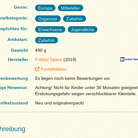
Genre:
Europa
Mittelalter
pielkategorie:
Organizer
Zubehör
mpfohlen für:
Erwachsene
Jugendliche
Artikelart:
Zubehör
Gewicht
490 g
Hersteller
Folded Space
(2019)
Kontaktdaten
enbewertung
Es liegen noch keine Bewertungen vor.
ige Hinweise:
Achtung! Nicht für Kinder unter 36 Monaten geeignet
Erstickungsgefahr wegen verschluckbarer Kleinteile.
rtikelzustand
Neu und originalverpackt
hreibung