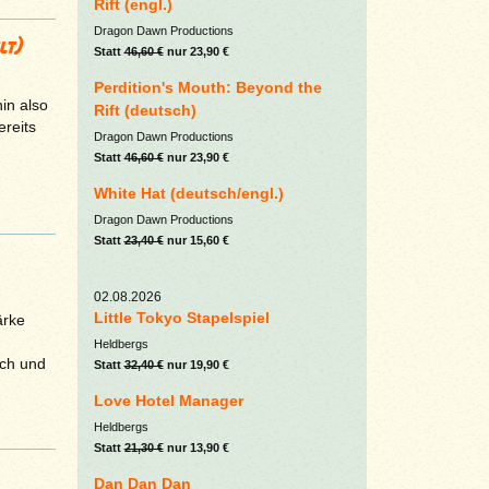
Rift (engl.)
Dragon Dawn Productions
lt)
Statt
46,60 €
nur 23,90 €
Perdition's Mouth: Beyond the
in also
Rift (deutsch)
ereits
Dragon Dawn Productions
Statt
46,60 €
nur 23,90 €
White Hat (deutsch/engl.)
Dragon Dawn Productions
Statt
23,40 €
nur 15,60 €
02.08.2026
Little Tokyo Stapelspiel
ärke
Heldbergs
ich und
Statt
32,40 €
nur 19,90 €
Love Hotel Manager
Heldbergs
Statt
21,30 €
nur 13,90 €
Dan Dan Dan