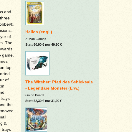
ss and
three
Robber®,
sions.
Helios (engl.)
yer of
Z-Man Games
ts. The
Statt
60,90 €
nur 49,90 €
ckwards
he game.
comes
on top
ported
ur of
The Witcher: Pfad des Schicksals
cm.
- Legendäre Monster (Erw.)
and
Go on Board
trays
Statt
52,30 €
nur 31,90 €
and the
 removed.
mall
ng &
 trays