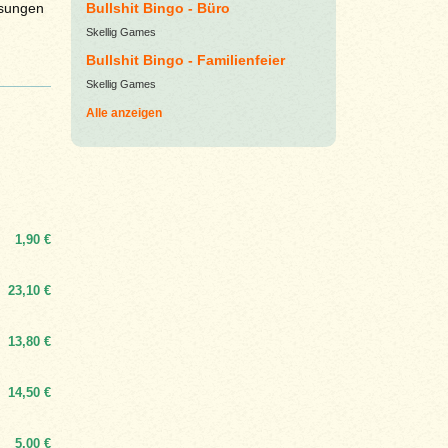
ssungen
Bullshit Bingo - Büro
Skellig Games
Bullshit Bingo - Familienfeier
Skellig Games
Alle anzeigen
1,90 €
23,10 €
13,80 €
14,50 €
5,00 €