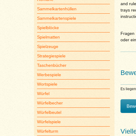
and rule
Sammelkartenhüllen
trays re
instruct
Sammelkartenspiele
Spielblöcke
Fragen S
Spielmatten
oder ei
Spielzeuge
Strategiespiele
Taschenbücher
Bewe
Werbespiele
Wortspiele
Es liege
Würfel
Würfelbecher
Bewe
Würfelbeutel
Würfelspiele
Viell
Würfelturm