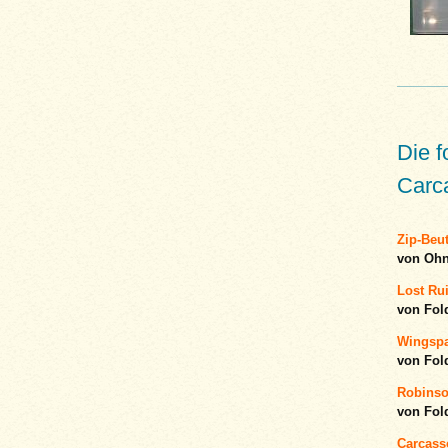
Die 
Carca
Zip-Beu
von Ohn
Lost Rui
von Fol
Wingspa
von Fol
Robinson
von Fol
Carcass