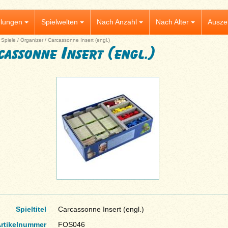
lungen
Spielwelten
Nach Anzahl
Nach Alter
Ausze
|
Spiele
/
Organizer
/
Carcassonne Insert (engl.)
cassonne Insert (engl.)
Spieltitel
Carcassonne Insert (engl.)
rtikelnummer
FOS046