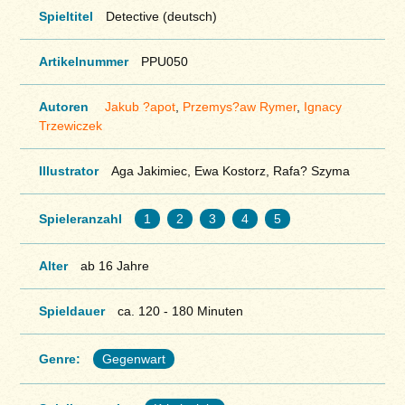
Spieltitel
Detective (deutsch)
Artikelnummer
PPU050
Autoren
Jakub ?apot
,
Przemys?aw Rymer
,
Ignacy
Trzewiczek
Illustrator
Aga Jakimiec, Ewa Kostorz, Rafa? Szyma
Spieleranzahl
1
2
3
4
5
Alter
ab 16 Jahre
Spieldauer
ca. 120 - 180 Minuten
Genre:
Gegenwart