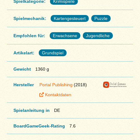
Spielkategorie:
Krimispiele
Spielmechanik:
Kartengesteuert
Puzzle
Empfohlen für:
Erwachsene
Jugendliche
Artikelart:
Grundspiel
Gewicht
1360 g
Hersteller
Portal Publishing
(2018)
Kontaktdaten
Spielanleitung in
DE
BoardGameGeek-Rating
7.6