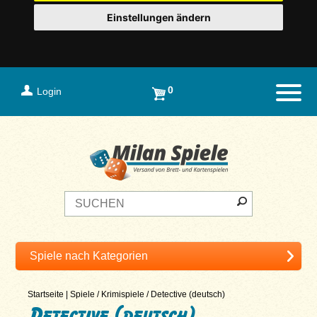
Einstellungen ändern
0
Login
Naviga
Startseite
|
Spiele
/
Krimispiele
/
Detective (deutsch)
Detective (deutsch)