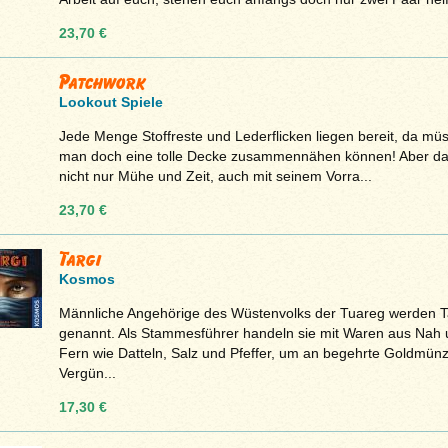
23,70 €
Patchwork
Lookout Spiele
Jede Menge Stoff­reste und Leder­fli­cken lie­gen bereit, da mü
man doch eine tolle Decke zusam­men­nä­hen kön­nen! Aber das
nicht nur Mühe und Zeit, auch mit sei­nem Vor­ra...
23,70 €
Targi
Kosmos
Männliche Angehörige des Wüstenvolks der Tuareg werden T
genannt. Als Stammesführer handeln sie mit Waren aus Nah 
Fern wie Datteln, Salz und Pfeffer, um an begehrte Goldmün
Vergün...
17,30 €