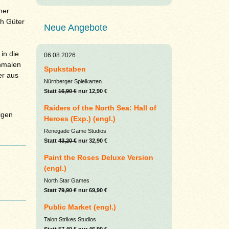
ner
ch Güter
Neue Angebote
in die
06.08.2026
chmalen
Spukstaben
er aus
Nürnberger Spielkarten
Statt
16,90 €
nur 12,90 €
Raiders of the North Sea: Hall of
igen
Heroes (Exp.) (engl.)
Renegade Game Studios
Statt
43,20 €
nur 32,90 €
Paint the Roses Deluxe Version
(engl.)
North Star Games
Statt
79,90 €
nur 69,90 €
Public Market (engl.)
Talon Strikes Studios