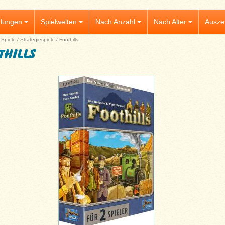
lungen
Spielwelten
Nach Anzahl
Nach Alter
Ausze
|
Spiele
/
Strategiespiele
/
Foothills
thills