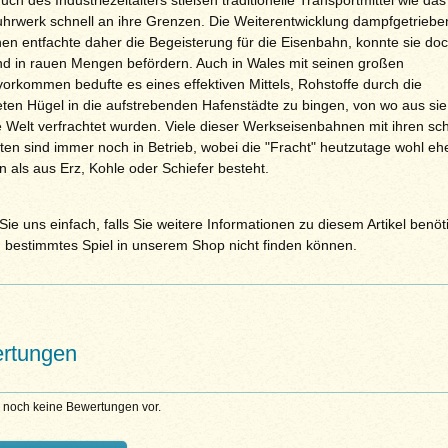
uch des Industriezeitalters stießen traditionelle Transportmittel wie das
uhrwerk schnell an ihre Grenzen. Die Weiterentwicklung dampfgetriebe
en entfachte daher die Begeisterung für die Eisenbahn, konnte sie do
nd in rauen Mengen befördern. Auch in Wales mit seinen großen
vorkommen bedufte es eines effektiven Mittels, Rohstoffe durch die
eten Hügel in die aufstrebenden Hafenstädte zu bingen, von wo aus sie 
he Welt verfrachtet wurden. Viele dieser Werkseisenbahnen mit ihren s
ten sind immer noch in Betrieb, wobei die "Fracht" heutzutage wohl eh
n als aus Erz, Kohle oder Schiefer besteht.
ie uns einfach, falls Sie weitere Informationen zu diesem Artikel benöt
n bestimmtes Spiel in unserem Shop nicht finden können.
rtungen
n noch keine Bewertungen vor.