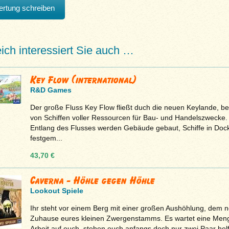
rtung schreiben
eich interessiert Sie auch …
Key Flow (international)
R&D Games
Der große Fluss Key Flow fließt duch die neuen Keylande, b
von Schiffen voller Ressourcen für Bau- und Handelszwecke.
Entlang des Flusses werden Gebäude gebaut, Schiffe in Doc
festgem...
43,70 €
Caverna - Höhle gegen Höhle
Lookout Spiele
Ihr steht vor einem Berg mit einer großen Aushöhlung, dem 
Zuhause eures kleinen Zwergenstamms. Es wartet eine Men
Arbeit auf euch, stehen euch anfangs doch nur zwei Paar helf.