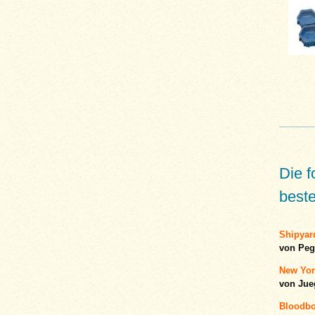
Die f
bestel
Shipyar
von Peg
New York
von Ju
Bloodbo