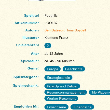
Spieltitel
Foothills
Artikelnummer
LOO137
Autoren
Ben Bateson
,
Tony Boydell
Illustrator
Klemens Franz
Spieleranzahl
2
Alter
ab 12 Jahre
Spieldauer
ca. 45 - 90 Minuten
Genre:
Europa
Geschichte
Spielkategorie:
Strategiespiele
Spielmechanik:
Pick-Up and Deliver
Resourcenmanagement
Tile Placem
Worker Placement
Empfohlen für:
Erwachsene
Jugendliche