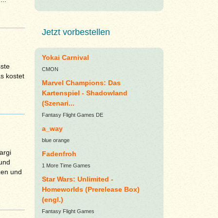
Jetzt vorbestellen
Yokai Carnival
sste
CMON
 kos­tet
Marvel Champions: Das
Kartenspiel - Shadowland
(Szenari...
Fantasy Flight Games DE
a_way
blue orange
argi
Fadenfroh
und
1 More Time Games
zen und
Star Wars: Unlimited -
Homeworlds (Prerelease Box)
(engl.)
Fantasy Flight Games