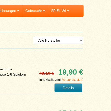
ichnungen
Gebraucht
SPIEL '26
berpunk-
19,90 €
48,10 €
ypse 1-8 Spielern
(inkl. MwSt., zzgl.
Versandkosten
)
Details