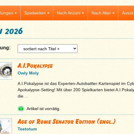
lungen
Spielwelten
Nach Anzahl
Nach Alter
Ausze
i 2026
rung:
A.I.Pokalypse
Owly Moly
A.I.Pokalypse ist das Experten-Autobattler-Kartenspiel im Cy
Apokalypse-Setting! Mit über 200 Spielkarten bietet A.I.Pokal
die
...
Artikel ist vorrätig.
Age of Rome Senator Edition (engl.)
Teetotum