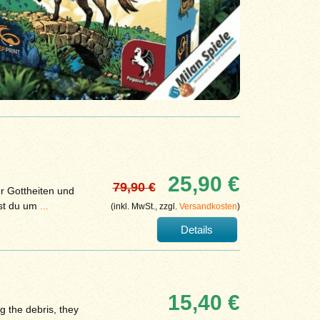
25,90 €
79,90 €
r Gottheiten und
fst du um
...
(inkl. MwSt., zzgl.
Versandkosten
)
Details
15,40 €
ng the debris, they