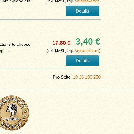
 ihre Spione ein.
...
(inkl. MwSt., zzgl.
Versandkosten
)
Details
3,40 €
17,80 €
ations to choose
ing
...
(inkl. MwSt., zzgl.
Versandkosten
)
Details
Pro Seite:
10
25
100
250