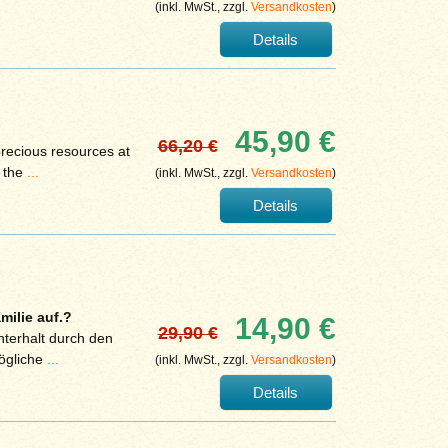
(inkl. MwSt., zzgl.
Versandkosten
)
Details
45,90 €
66,20 €
precious resources at
e the
...
(inkl. MwSt., zzgl.
Versandkosten
)
Details
ilie auf.?
14,90 €
29,90 €
nterhalt durch den
mögliche
...
(inkl. MwSt., zzgl.
Versandkosten
)
Details