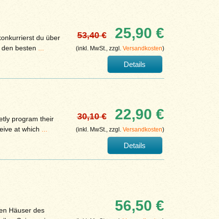
25,90 €
53,40 €
onkurrierst du über
m den besten
...
(inkl. MwSt., zzgl.
Versandkosten
)
Details
22,90 €
30,10 €
etly program their
ceive at which
...
(inkl. MwSt., zzgl.
Versandkosten
)
Details
56,50 €
ßen Häuser des