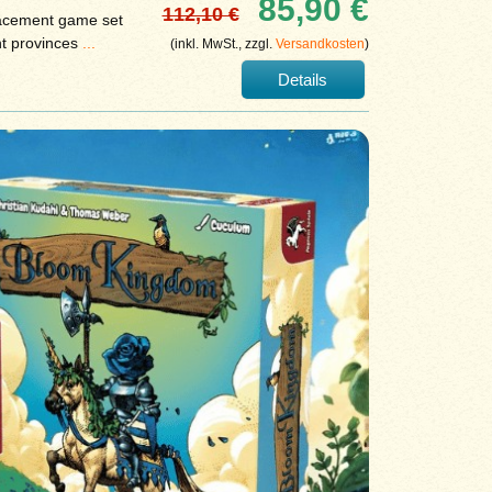
85,90 €
112,10 €
lacement game set
ent provinces
...
(inkl. MwSt., zzgl.
Versandkosten
)
Details