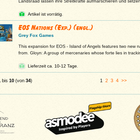
Landsraad lassen ihre Streitkräfte aufmarschieren und setzen
Artikel ist vorrätig.
EOS Nations (Exp.) (engl.)
Grey Fox Games
This expansion for EOS - Island of Angels features two new n
from. Gloyn: A group of mercenaries whose forte lies in track
Lieferzeit ca. 10-12 Tage.
1
bis
10
(von
34
)
1
2
3
4
>>