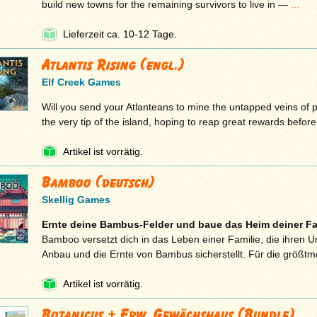
build new towns for the remaining survivors to live in —
...
Lieferzeit ca. 10-12 Tage.
Atlantis Rising (engl.)
Elf Creek Games
Will you send your Atlanteans to mine the untapped veins of 
the very tip of the island, hoping to reap great rewards befor
Artikel ist vorrätig.
Bamboo (deutsch)
Skellig Games
Ernte deine Bambus-Felder und baue das Heim deiner Fam
Bamboo versetzt dich in das Leben einer Familie, die ihren U
Anbau und die Ernte von Bambus sicherstellt. Für die größt
Artikel ist vorrätig.
Botanicus + Erw. Gewächshaus (Bundle)