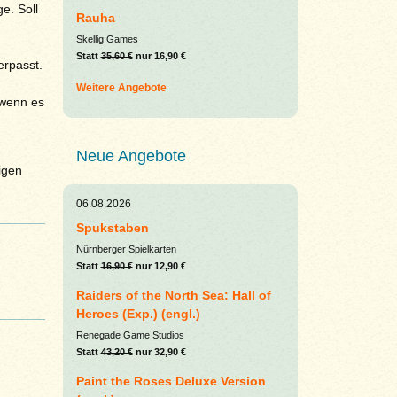
e. Soll
Rauha
Skellig Games
Statt
35,60 €
nur 16,90 €
erpasst.
Weitere Angebote
 wenn es
Neue Angebote
igen
06.08.2026
Spukstaben
Nürnberger Spielkarten
Statt
16,90 €
nur 12,90 €
Raiders of the North Sea: Hall of
Heroes (Exp.) (engl.)
Renegade Game Studios
Statt
43,20 €
nur 32,90 €
Paint the Roses Deluxe Version