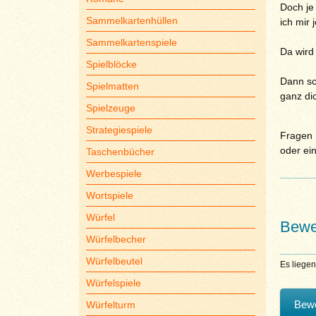
Doch je
Sammelkartenhüllen
ich mir 
Sammelkartenspiele
Da wird 
Spielblöcke
Dann sc
Spielmatten
ganz di
Spielzeuge
Strategiespiele
Fragen S
oder ei
Taschenbücher
Werbespiele
Wortspiele
Würfel
Bewe
Würfelbecher
Würfelbeutel
Es liege
Würfelspiele
Bewe
Würfelturm