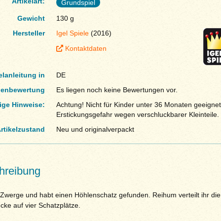
Artikelart:
Grundspiel
Gewicht
130 g
Hersteller
Igel Spiele
(2016)
Kontaktdaten
elanleitung in
DE
enbewertung
Es liegen noch keine Bewertungen vor.
ige Hinweise:
Achtung! Nicht für Kinder unter 36 Monaten geeignet
Erstickungsgefahr wegen verschluckbarer Kleinteile.
rtikelzustand
Neu und originalverpackt
hreibung
d Zwerge und habt einen Höhlenschatz gefunden. Reihum verteilt ihr die
cke auf vier Schatzplätze.