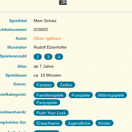
Spieltitel
Mein Schatz
rtikelnummer
IGS003
Autor
Oliver Igelhaut
Illustrator
Rudolf Eizenhöfer
Spieleranzahl
2
3
4
Alter
ab 7 Jahre
Spieldauer
ca. 15 Minuten
Genre:
Fantasy
Zeitlos
pielkategorie:
Familienspiele
Funspiele
Mitbringspiele
Partyspiele
pielmechanik:
Push Your Luck
mpfohlen für:
Erwachsene
Jugendliche
Kinder