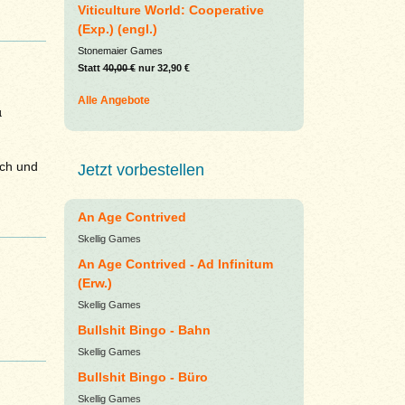
Viticulture World: Cooperative
(Exp.) (engl.)
Stonemaier Games
Statt
40,00 €
nur 32,90 €
Alle Angebote
µ
ich und
Jetzt vorbestellen
An Age Contrived
Skellig Games
An Age Contrived - Ad Infinitum
(Erw.)
Skellig Games
Bullshit Bingo - Bahn
Skellig Games
Bullshit Bingo - Büro
Skellig Games