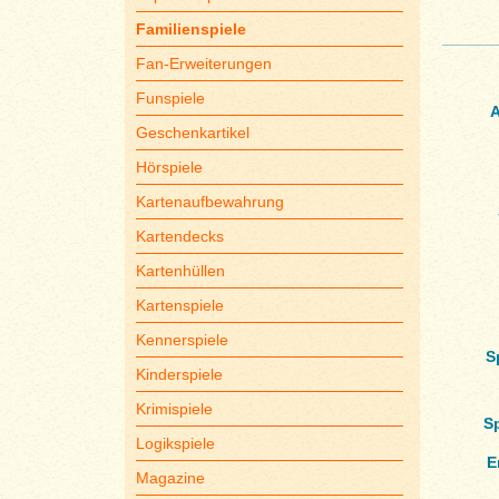
Familienspiele
Fan-Erweiterungen
Funspiele
A
Geschenkartikel
Hörspiele
Kartenaufbewahrung
Kartendecks
Kartenhüllen
Kartenspiele
Kennerspiele
S
Kinderspiele
Krimispiele
S
Logikspiele
E
Magazine