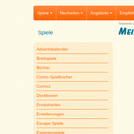
Spiele
Neuheiten
Angebote
Empfeh
Startseite
Mei
Spiele
Adventskalender
Brettspiele
Bücher
Comic-Spielbücher
Comics
Deckboxen
Ersatzkarten
Erweiterungen
Escape Spiele
Expertenspiele