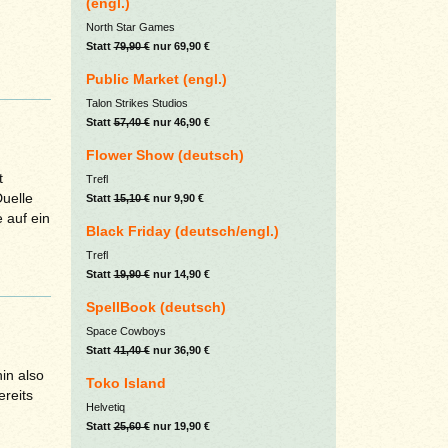
(engl.)
North Star Games
Statt
79,90 €
nur 69,90 €
Public Market (engl.)
Talon Strikes Studios
Statt
57,40 €
nur 46,90 €
Flower Show (deutsch)
t
Trefl
uelle
Statt
15,10 €
nur 9,90 €
e auf ein
Black Friday (deutsch/engl.)
Trefl
Statt
19,90 €
nur 14,90 €
SpellBook (deutsch)
Space Cowboys
Statt
41,40 €
nur 36,90 €
in also
Toko Island
ereits
Helvetiq
Statt
25,60 €
nur 19,90 €