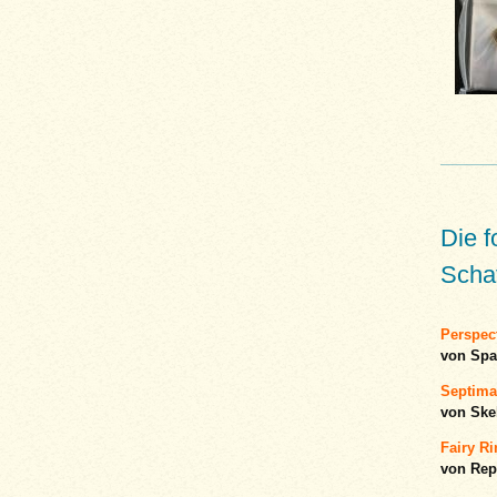
Die 
Schat
Perspect
von Sp
Septima
von Ske
Fairy R
von Rep