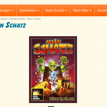
lungen
Spielwelten
Nach Anzahl
Nach Alter
Ausze
|
Spiele
/
Familienspiele
/
Mein Schatz
n Schatz