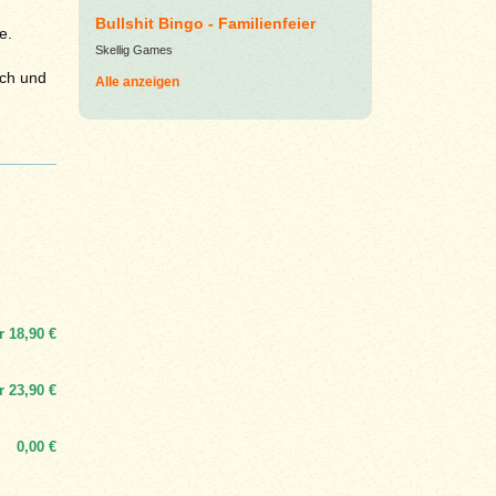
Bullshit Bingo - Familienfeier
e.
Skellig Games
ich und
Alle anzeigen
r
18,90 €
r
23,90 €
0,00 €