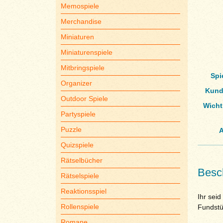
Memospiele
Merchandise
Miniaturen
Miniaturenspiele
Mitbringspiele
Spi
Organizer
Kund
Outdoor Spiele
Wicht
Partyspiele
Puzzle
A
Quizspiele
Rätselbücher
Besc
Rätselspiele
Reaktionsspiel
Ihr sei
Rollenspiele
Fundstü
Romane