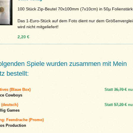
100 Stück Zip-Beutel 70x100mm (7x10cm) in 50µ Folienstärk
Das 1-Euro-Stück auf dem Foto dient nur dem Größenvergle
wird nicht mitgeliefert!
2,20 €
folgenden Spiele wurden zusammen mit Mein
z bestellt:
ives (Blaue Box)
Statt
36,70 €
nu
ace Cowboys
 (deutsch)
Statt
57,20 €
nu
llig Games
ing: Feendrache (Promo)
os Production