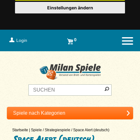
Einstellungen ändern
0
Login
Naviga
Startseite
|
Spiele
/
Strategiespiele
/
Space Alert (deutsch)
Space Alert (deutsch)