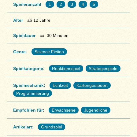
Spieleranzahl
1
2
3
4
5
Alter
ab 12 Jahre
Spieldauer
ca. 30 Minuten
Genre:
Science Fiction
Spielkategorie:
Reaktionsspiel
Strategiespiele
Spielmechanik:
Echtzeit
Kartengesteuert
Programmierung
Empfohlen für:
Erwachsene
Jugendliche
Artikelart:
Grundspiel