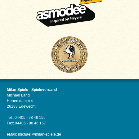
Milan-Spiele - Spieleversand
Michael Lang
Heuersdamm 4
26188 Edewecht
Tel.: 04405 - 98 46 155
Fax: 04405 - 98 46 157
eMail:
michael@milan-spiele.de