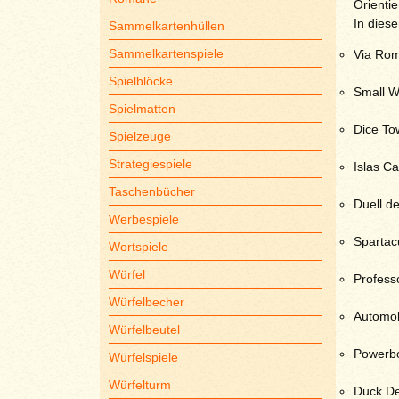
Orienti
In diese
Sammelkartenhüllen
Sammelkartenspiele
Via Ro
Spielblöcke
Small W
Spielmatten
Dice To
Spielzeuge
Strategiespiele
Islas Ca
Taschenbücher
Duell d
Werbespiele
Spartac
Wortspiele
Würfel
Profess
Würfelbecher
Automob
Würfelbeutel
Powerb
Würfelspiele
Würfelturm
Duck De