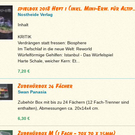
spielbox 2018 Heft 1 (inkl. Mini-Erw. für Altip..
Nostheide Verlag
Inhalt
KRITIK
Verdrängen statt fressen: Biosphere
Im Tiefschlaf in die neue Welt: Reworld
Würfelförmige Gehilfen: Istanbul - Das Würfelspiel
Harte Schale, weicher Kern: Et...
7,20 €
Zubehörbox 24 Fächer
Swan Panasia
Zubehör Box mit bis zu 24 Fächern (12 Fach-Trenner sind
enthalten), Abmessungen ca. 20x14x4 cm.
6,30 €
Zubehörbox M (1 Fach - 70x 70 x 35mm)