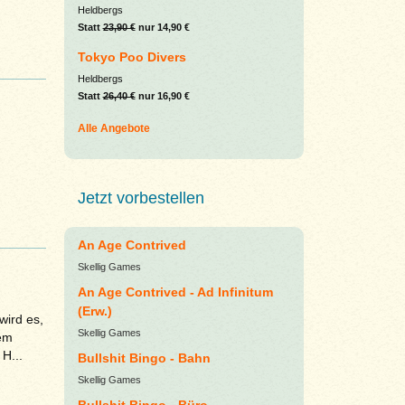
Heldbergs
Statt
23,90 €
nur 14,90 €
Tokyo Poo Divers
Heldbergs
Statt
26,40 €
nur 16,90 €
Alle Angebote
Jetzt vorbestellen
An Age Contrived
Skellig Games
An Age Contrived - Ad Infinitum
(Erw.)
wird es,
Skellig Games
dem
H...
Bullshit Bingo - Bahn
Skellig Games