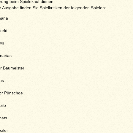
erung beim Spielekauf dienen.
r Ausgabe finden Sie Spielkritiken der folgenden Spielen:
mana
orld
wn
narias
er Baumeister
us
or Pünschge
ile
oats
aler