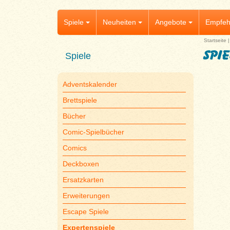
Spiele
Neuheiten
Angebote
Empfeh
Startseite
spi
Spiele
Adventskalender
Brettspiele
Bücher
Comic-Spielbücher
Comics
Deckboxen
Ersatzkarten
Erweiterungen
Escape Spiele
Expertenspiele