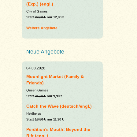
(Exp.) (engl.)
City of Games
Statt
22,00 €
nur 12,90 €
Weitere Angebote
Neue Angebote
04.08.2026
Moonlight Market (Family &
Friends)
Queen Games
Statt
31,20 €
nur 9,90 €
Catch the Wave (deutsch/engl.)
Heldbergs
Statt
18,80 €
nur 11,90 €
Perdition's Mouth: Beyond the
Rift (engl.)