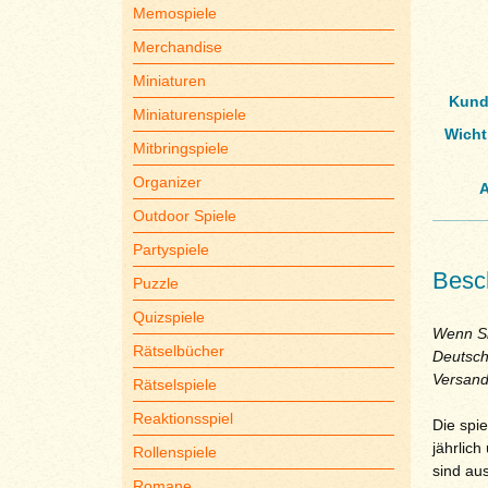
Memospiele
Merchandise
Miniaturen
Kund
Miniaturenspiele
Wicht
Mitbringspiele
Organizer
A
Outdoor Spiele
Partyspiele
Besc
Puzzle
Quizspiele
Wenn Sie
Rätselbücher
Deutsch
Versand
Rätselspiele
Reaktionsspiel
Die spi
jährlich
Rollenspiele
sind au
Romane