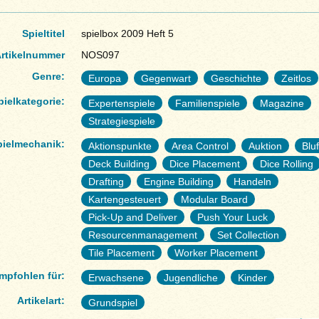
Spieltitel
spielbox 2009 Heft 5
rtikelnummer
NOS097
Genre:
Europa
Gegenwart
Geschichte
Zeitlos
pielkategorie:
Expertenspiele
Familienspiele
Magazine
Strategiespiele
pielmechanik:
Aktionspunkte
Area Control
Auktion
Blu
Deck Building
Dice Placement
Dice Rolling
Drafting
Engine Building
Handeln
Kartengesteuert
Modular Board
Pick-Up and Deliver
Push Your Luck
Resourcenmanagement
Set Collection
Tile Placement
Worker Placement
mpfohlen für:
Erwachsene
Jugendliche
Kinder
Artikelart:
Grundspiel