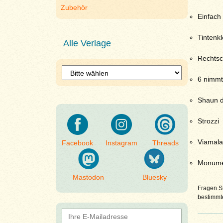
Zubehör
Einfach
Tintenk
Alle Verlage
Rechtsc
6 nimmt
Shaun d
Strozzi
Viamala
Facebook
Instagram
Threads
Monume
Mastodon
Bluesky
Fragen Si
bestimmte