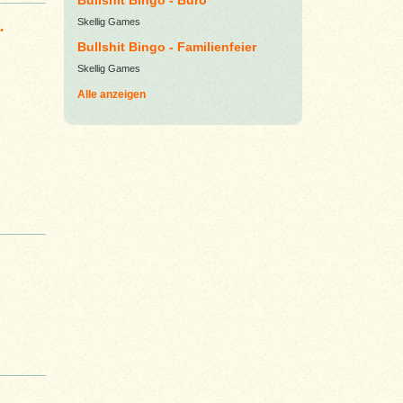
Bullshit Bingo - Büro
.
Skellig Games
Bullshit Bingo - Familienfeier
Skellig Games
Alle anzeigen