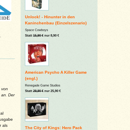
Unlock! - Hinunter in den
Kaninchenbau (Einzelszenario)
Space Cowboys
.
Statt
15,90 €
nur 8,90 €
American Psycho A Killer Game
(engl.)
Renegade Game Studios
b von
Statt
29,90 €
nur 25,90 €
an. Der
al
Ausgabe
 als
The City of Kings: Hero Pack