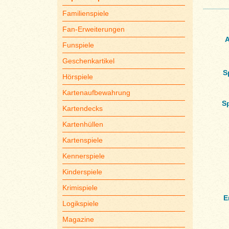
Familienspiele
Fan-Erweiterungen
A
Funspiele
Geschenkartikel
S
Hörspiele
Kartenaufbewahrung
S
Kartendecks
Kartenhüllen
Kartenspiele
Kennerspiele
Kinderspiele
Krimispiele
E
Logikspiele
Magazine