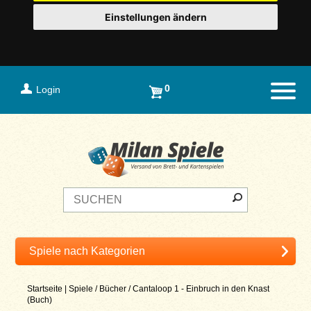
Einstellungen ändern
0
Login
Naviga
Startseite
|
Spiele
/
Bücher
/
Cantaloop 1 - Einbruch in den Knast
(Buch)