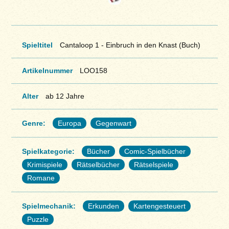
Spieltitel
Cantaloop 1 - Einbruch in den Knast (Buch)
Artikelnummer
LOO158
Alter
ab 12 Jahre
Genre:
Europa
Gegenwart
Spielkategorie:
Bücher
Comic-Spielbücher
Krimispiele
Rätselbücher
Rätselspiele
Romane
Spielmechanik:
Erkunden
Kartengesteuert
Puzzle