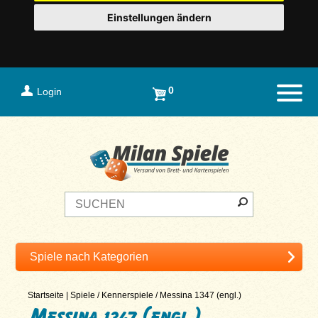
Einstellungen ändern
0
Login
Naviga
Startseite
|
Spiele
/
Kennerspiele
/
Messina 1347 (engl.)
Messina 1347 (engl.)