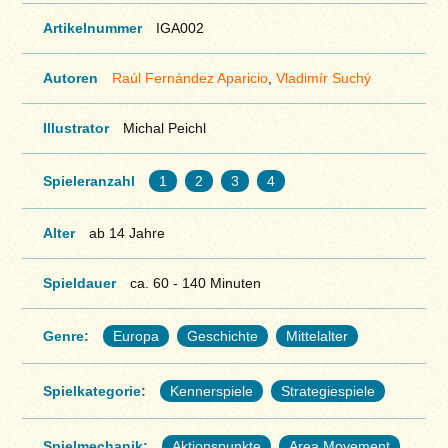
Artikelnummer
IGA002
Autoren
Raúl Fernández Aparicio
,
Vladimír Suchý
Illustrator
Michal Peichl
Spieleranzahl
1
2
3
4
Alter
ab 14 Jahre
Spieldauer
ca. 60 - 140 Minuten
Genre:
Europa
Geschichte
Mittelalter
Spielkategorie:
Kennerspiele
Strategiespiele
Spielmechanik:
Aktionspunkte
Area Movement