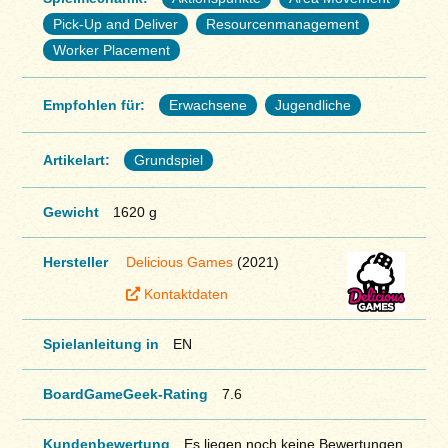
Pick-Up and Deliver
Resourcenmanagement
Worker Placement
Empfohlen für:
Erwachsene
Jugendliche
Artikelart:
Grundspiel
Gewicht
1620 g
Hersteller
Delicious Games
(2021)
Kontaktdaten
Spielanleitung in
EN
BoardGameGeek-Rating
7.6
Kundenbewertung
Es liegen noch keine Bewertungen