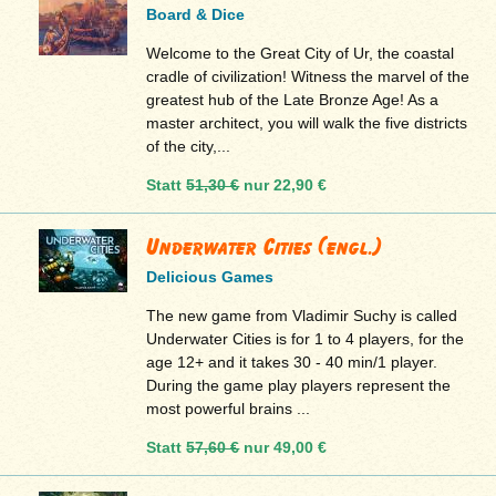
Board & Dice
Welcome to the Great City of Ur, the coastal
cradle of civilization! Witness the marvel of the
greatest hub of the Late Bronze Age! As a
master architect, you will walk the five districts
of the city,...
Statt
51,30 €
nur
22,90 €
Underwater Cities (engl.)
Delicious Games
The new game from Vladimir Suchy is called
Underwater Cities is for 1 to 4 players, for the
age 12+ and it takes 30 - 40 min/1 player.
During the game play players represent the
most powerful brains ...
Statt
57,60 €
nur
49,00 €