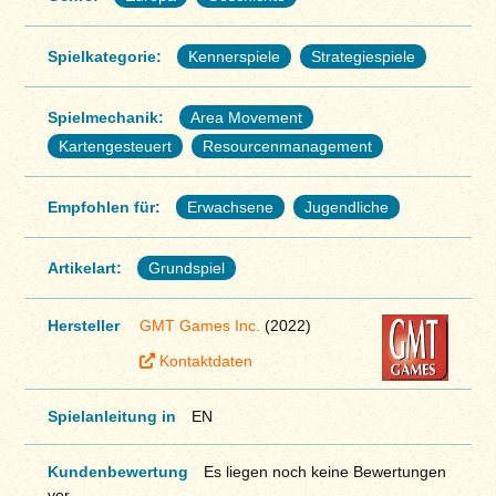
Spielkategorie:
Kennerspiele
Strategiespiele
Spielmechanik:
Area Movement
Kartengesteuert
Resourcenmanagement
Empfohlen für:
Erwachsene
Jugendliche
Artikelart:
Grundspiel
Hersteller
GMT Games Inc.
(2022)
Kontaktdaten
Spielanleitung in
EN
Kundenbewertung
Es liegen noch keine Bewertungen
vor.