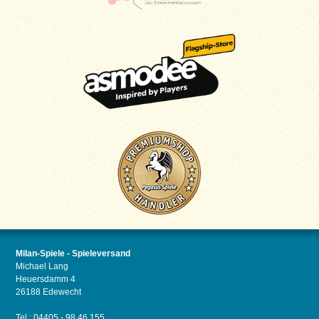
Milan-Spiele - Spieleversand
Michael Lang
Heuersdamm 4
26188 Edewecht
Tel.: 04405 - 98 46 155