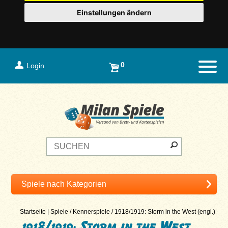
Einstellungen ändern
0
Login
Naviga
Startseite
|
Spiele
/
Kennerspiele
/
1918/1919: Storm in the West (engl.)
1918/1919: Storm in the West