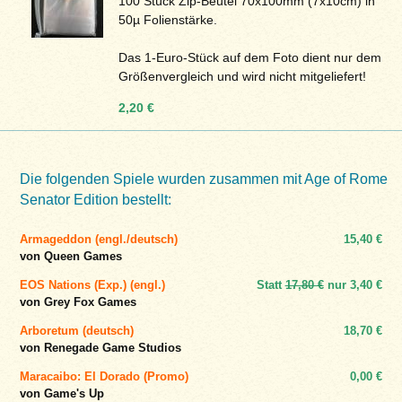
100 Stück Zip-Beutel 70x100mm (7x10cm) in
50µ Folienstärke.
Das 1-Euro-Stück auf dem Foto dient nur dem
Größenvergleich und wird nicht mitgeliefert!
2,20 €
Die folgenden Spiele wurden zusammen mit Age of Rome
Senator Edition bestellt:
Armageddon (engl./deutsch)
15,40 €
von Queen Games
EOS Nations (Exp.) (engl.)
Statt
17,80 €
nur
3,40 €
von Grey Fox Games
Arboretum (deutsch)
18,70 €
von Renegade Game Studios
Maracaibo: El Dorado (Promo)
0,00 €
von Game's Up