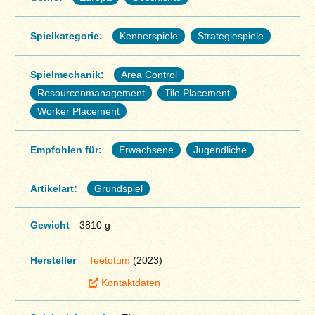
Spielkategorie:
Kennerspiele
Strategiespiele
Spielmechanik:
Area Control
Resourcenmanagement
Tile Placement
Worker Placement
Empfohlen für:
Erwachsene
Jugendliche
Artikelart:
Grundspiel
Gewicht
3810 g
Hersteller
Teetotum
(2023)
Kontaktdaten