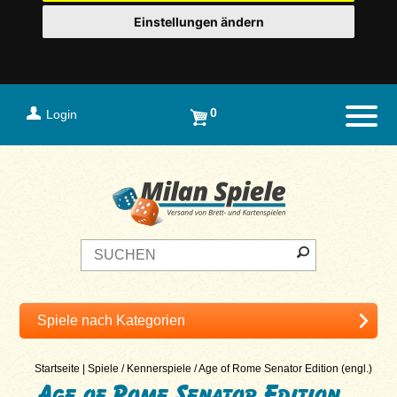
Einstellungen ändern
0
Login
Naviga
Startseite
|
Spiele
/
Kennerspiele
/
Age of Rome Senator Edition (engl.)
Age of Rome Senator Edition