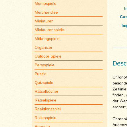
Memospiele
I
Merchandise
Cus
Miniaturen
Im
Miniaturenspiele
Mitbringspiele
Organizer
Outdoor Spiele
Descr
Partyspiele
Puzzle
ChronoC
Quizspiele
besonde
Zeitlini
Rätselbücher
finden, 
Rätselspiele
der Weg 
erobert,
Reaktionsspiel
Rollenspiele
ChronoC
Augenzw
Romane