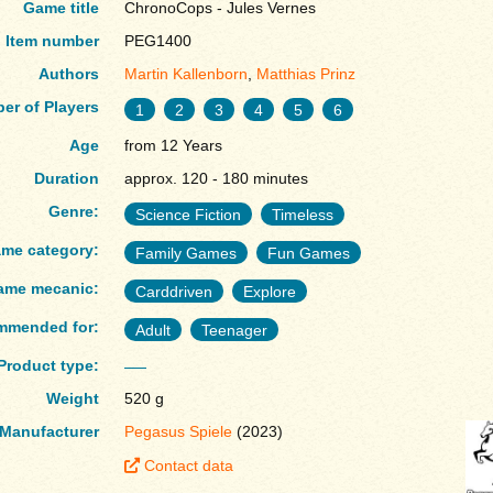
Game title
ChronoCops - Jules Vernes
Item number
PEG1400
Authors
Martin Kallenborn
,
Matthias Prinz
er of Players
1
2
3
4
5
6
Age
from 12 Years
Duration
approx. 120 - 180 minutes
Genre:
Science Fiction
Timeless
me category:
Family Games
Fun Games
ame mecanic:
Carddriven
Explore
mmended for:
Adult
Teenager
Product type:
Weight
520 g
Manufacturer
Pegasus Spiele
(2023)
Contact data