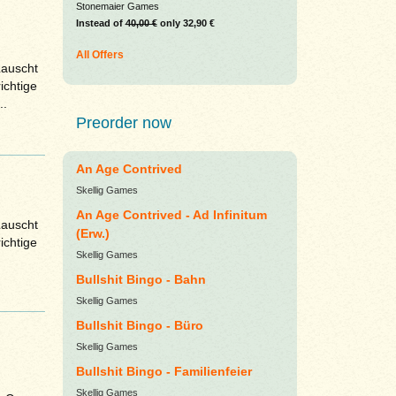
Stonemaier Games
Instead of
40,00 €
only 32,90 €
All Offers
Lauscht
ichtige
..
Preorder now
An Age Contrived
Skellig Games
An Age Contrived - Ad Infinitum
Lauscht
(Erw.)
ichtige
Skellig Games
.
Bullshit Bingo - Bahn
Skellig Games
Bullshit Bingo - Büro
Skellig Games
Bullshit Bingo - Familienfeier
Skellig Games