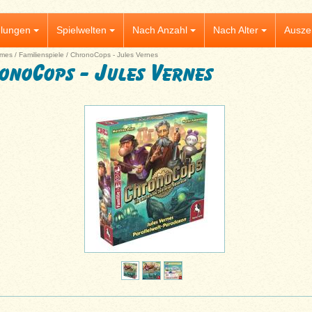
lungen
Spielwelten
Nach Anzahl
Nach Alter
Ausze
mes
/
Familienspiele
/
ChronoCops - Jules Vernes
onoCops - Jules Vernes