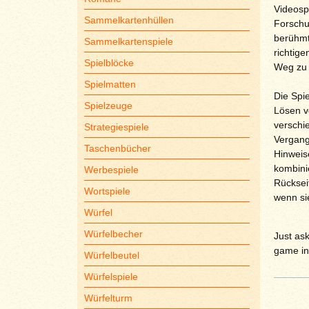
Videosp
Sammelkartenhüllen
Forschun
berühmt
Sammelkartenspiele
richtig
Spielblöcke
Weg zu 
Spielmatten
Die Spie
Spielzeuge
Lösen v
verschi
Strategiespiele
Vergange
Taschenbücher
Hinweis
kombini
Werbespiele
Rücksei
Wortspiele
wenn si
Würfel
Würfelbecher
Just ask
game in
Würfelbeutel
Würfelspiele
Würfelturm