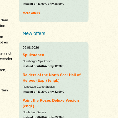
Instead of
43,90 €
only 28,90 €
More offers
s dem
ten.
New offers
he
bt es
06.08.2026
ken sich
Spukstaben
Decoder
Nürnberger Spielkarten
Instead of
16,90 €
only 12,90 €
sen,
Raiders of the North Sea: Hall of
Heroes (Exp.) (engl.)
Renegade Game Studios
rtain
Instead of
43,20 €
only 32,90 €
Paint the Roses Deluxe Version
(engl.)
North Star Games
Instead of
79,90 €
only 69,90 €