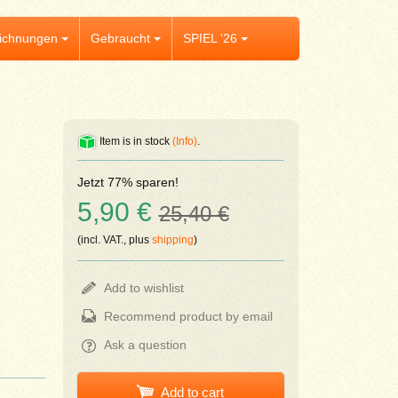
ichnungen
Gebraucht
SPIEL '26
Item is in stock
(Info)
.
Jetzt 77% sparen!
5,90 €
25,40 €
(incl. VAT., plus
shipping
)
Add to wishlist
Recommend product by email
Ask a question
Add to cart