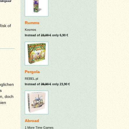
Rumms
isk of
Kosmos
Instead of
23,00 €
only 6,90 €
Pergola
REBEL.pl
nglichen
Instead of
39,90 €
only 23,90 €
s
en, doch
nien
Abroad
1 More Time Games