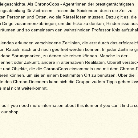
ielgeschichte. Als ChronoCops - Agent*innen der prestigeträchtigsten
gsabteilung für Zeitreisen - reisen die Spielenden durch die Zeit zu
en Personen und Orten, wo sie Rätsel lösen müssen. Dazu gilt es, die
en Dinge zusammenzubringen, um die Ecke zu denken, Hindernisse au
räumen und so gemeinsam den wahnsinnigen Professor Knix aufzuhal
lenden erkunden verschiedene Zeitlinien, die erst durch das erfolgreic
on Rätseln nach und nach geöffnet werden können. In jeder Zeitlinie gi
edene Sprungmarken, zu denen sie reisen können. Manche in der
nheit oder Zukunft, andere in alternativen Realitäten. Überall verstec
e und Objekte, die die ChronoCops einsammeln und mit dem Chrono-
eren können, um sie an einem bestimmten Ort zu benutzen. Über die
te des Chrono-Decoders kann sich die Gruppe zudem Tipps geben las
e mal nicht weiterkommt.
 us if you need more information about this item or if you can't find a ce
 our shop.