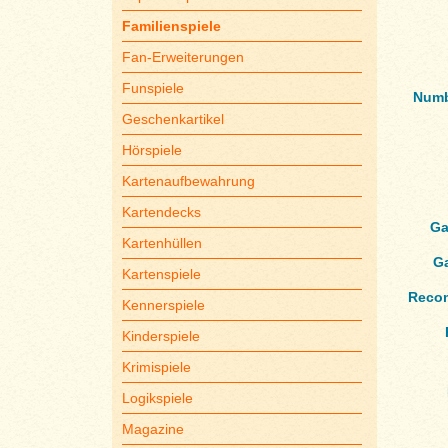
Familienspiele
Fan-Erweiterungen
Funspiele
Numb
Geschenkartikel
Hörspiele
Kartenaufbewahrung
Kartendecks
Ga
Kartenhüllen
G
Kartenspiele
Reco
Kennerspiele
Kinderspiele
Krimispiele
Logikspiele
Magazine