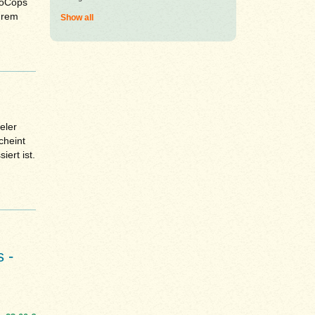
noCops
hrem
Show all
eler
cheint
ert ist.
 -