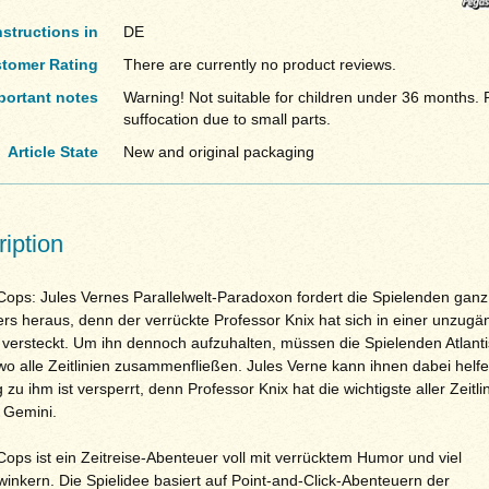
nstructions in
DE
tomer Rating
There are currently no product reviews.
portant notes
Warning! Not suitable for children under 36 months. R
suffocation due to small parts.
Article State
New and original packaging
iption
ops: Jules Vernes Parallelwelt-Paradoxon fordert die Spielenden ganz
rs heraus, denn der verrückte Professor Knix hat sich in einer unzugä
e versteckt. Um ihn dennoch aufzuhalten, müssen die Spielenden Atlanti
wo alle Zeitlinien zusammenfließen. Jules Verne kann ihnen dabei helf
zu ihm ist versperrt, denn Professor Knix hat die wichtigste aller Zeitli
 Gemini.
ops ist ein Zeitreise-Abenteuer voll mit verrücktem Humor und viel
inkern. Die Spielidee basiert auf Point-and-Click-Abenteuern der