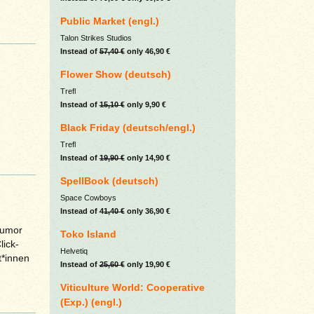
Public Market (engl.)
Talon Strikes Studios
Instead of
57,40 €
only 46,90 €
Flower Show (deutsch)
Trefl
Instead of
15,10 €
only 9,90 €
Black Friday (deutsch/engl.)
Trefl
Instead of
19,90 €
only 14,90 €
SpellBook (deutsch)
Space Cowboys
Instead of
41,40 €
only 36,90 €
Humor
Toko Island
lick-
Helvetiq
t*innen
Instead of
25,60 €
only 19,90 €
Viticulture World: Cooperative
(Exp.) (engl.)