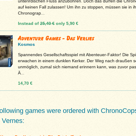
unterirdischen Fluss anzubohren. Doch das dürfen die Chro
auf keinen Fall zulassen! Um ihn zu stoppen, müssen sie in i
Chronograp...
Instead of
25,40 €
only
5,90 €
Adventure Games - Das Verlies
Kosmos
Spannendes Gesellschaftsspiel mit Abenteuer-Faktor! Die Spi
erwachen in einem dunklen Kerker. Der Weg nach draußen s
unmöglich, zumal sich niemand erinnern kann, was zuvor passi
Ä...
14,70 €
following games were ordered with ChronoCops
 Vernes: