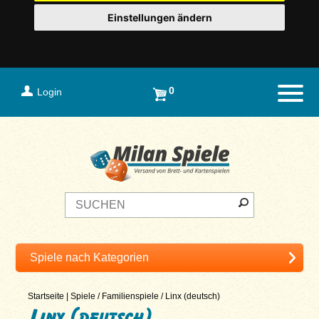
Einstellungen ändern
0
Login
Naviga
Startseite
|
Spiele
/
Familienspiele
/
Linx (deutsch)
Linx (deutsch)