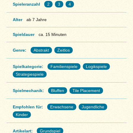
Spieleranzahl
2
3
4
Alter
ab 7 Jahre
Spieldauer
ca. 15 Minuten
Genre:
Abstrakt
Zeitlos
Spielkategorie:
Familienspiele
Logikspiele
Strategiespiele
Spielmechanik:
Bluffen
Tile Placement
Empfohlen für:
Erwachsene
Jugendliche
Kinder
Artikelart:
Grundspiel