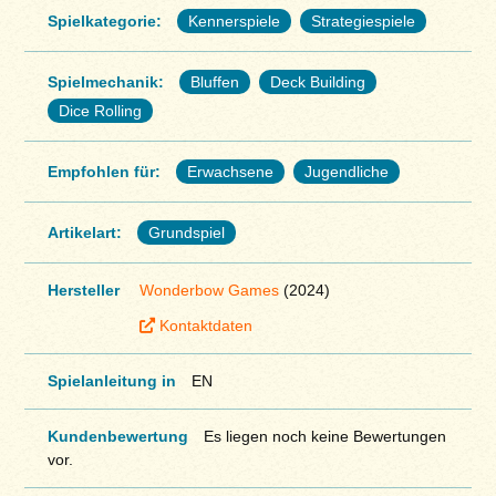
Spielkategorie:
Kennerspiele
Strategiespiele
Spielmechanik:
Bluffen
Deck Building
Dice Rolling
Empfohlen für:
Erwachsene
Jugendliche
Artikelart:
Grundspiel
Hersteller
Wonderbow Games
(2024)
Kontaktdaten
Spielanleitung in
EN
Kundenbewertung
Es liegen noch keine Bewertungen
vor.