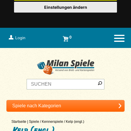
Einstellungen ändern
0
Login
Naviga
Startseite
|
Spiele
/
Kennerspiele
/
Kelp (engl.)
Kelp (engl.)