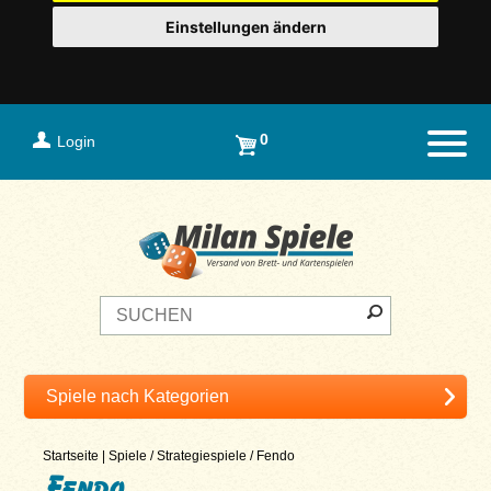
Einstellungen ändern
0
Login
Naviga
Startseite
|
Spiele
/
Strategiespiele
/
Fendo
Fendo