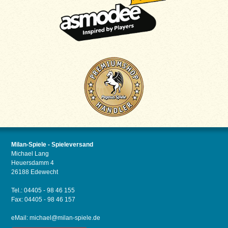
Milan-Spiele - Spieleversand
Michael Lang
Heuersdamm 4
26188 Edewecht
Tel.: 04405 - 98 46 155
Fax: 04405 - 98 46 157
eMail:
michael@milan-spiele.de