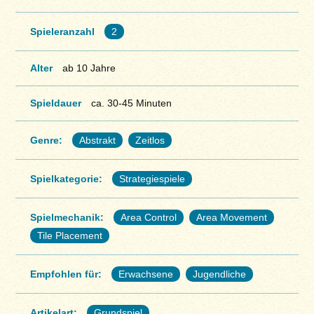
Spieleranzahl
2
Alter
ab 10 Jahre
Spieldauer
ca. 30-45 Minuten
Genre:
Abstrakt
Zeitlos
Spielkategorie:
Strategiespiele
Spielmechanik:
Area Control
Area Movement
Tile Placement
Empfohlen für:
Erwachsene
Jugendliche
Artikelart:
Grundspiel