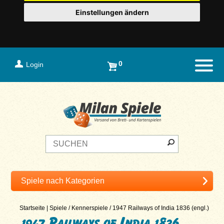
Einstellungen ändern
0
Login
Naviga
Startseite
|
Spiele
/
Kennerspiele
/
1947 Railways of India 1836 (engl.)
1947 Railways of India 1836