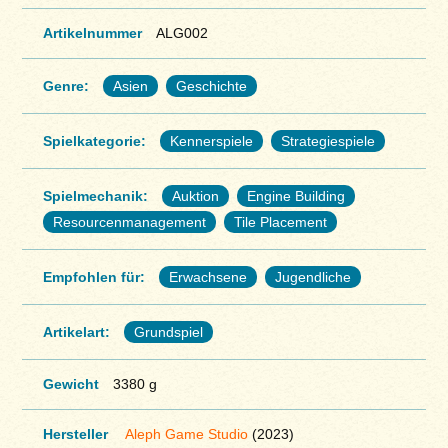
Artikelnummer
ALG002
Genre:
Asien
Geschichte
Spielkategorie:
Kennerspiele
Strategiespiele
Spielmechanik:
Auktion
Engine Building
Resourcenmanagement
Tile Placement
Empfohlen für:
Erwachsene
Jugendliche
Artikelart:
Grundspiel
Gewicht
3380 g
Hersteller
Aleph Game Studio
(2023)