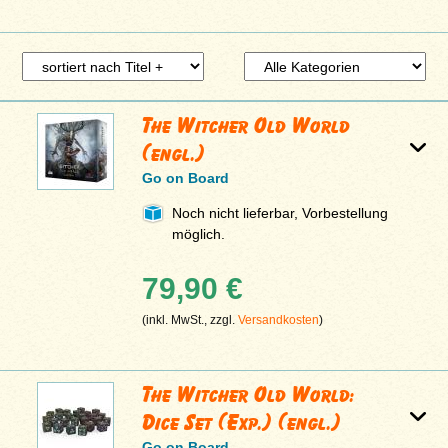
The Witcher Old World
(engl.)
Go on Board
Noch nicht lieferbar, Vorbestellung
möglich.
79,90 €
(inkl. MwSt., zzgl.
Versandkosten
)
The Witcher Old World:
Dice Set (Exp.) (engl.)
Go on Board