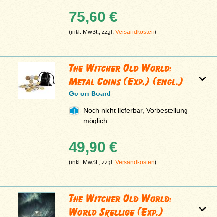
75,60 €
(inkl. MwSt., zzgl.
Versandkosten
)
The Witcher Old World:
Metal Coins (Exp.) (engl.)
Go on Board
Noch nicht lieferbar, Vorbestellung
möglich.
49,90 €
(inkl. MwSt., zzgl.
Versandkosten
)
The Witcher Old World:
World Skellige (Exp.)