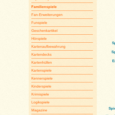
Familienspiele
Fan-Erweiterungen
Funspiele
Geschenkartikel
Hörspiele
S
Kartenaufbewahrung
S
Kartendecks
E
Kartenhüllen
Kartenspiele
Kennerspiele
Kinderspiele
Krimispiele
Logikspiele
Spi
Magazine