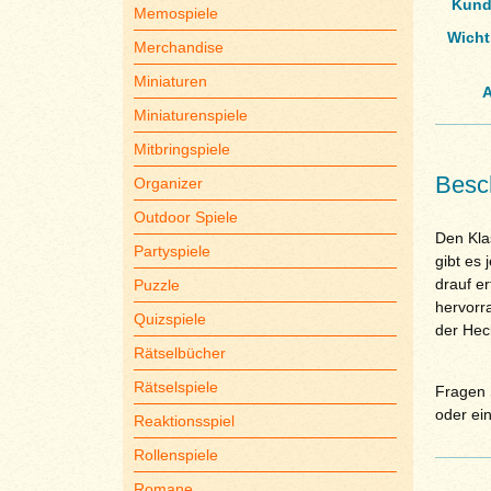
Kund
Memospiele
Wicht
Merchandise
Miniaturen
A
Miniaturenspiele
Mitbringspiele
Besc
Organizer
Outdoor Spiele
Den Kla
Partyspiele
gibt es
drauf er
Puzzle
hervorr
Quizspiele
der Hec
Rätselbücher
Rätselspiele
Fragen S
oder ei
Reaktionsspiel
Rollenspiele
Romane