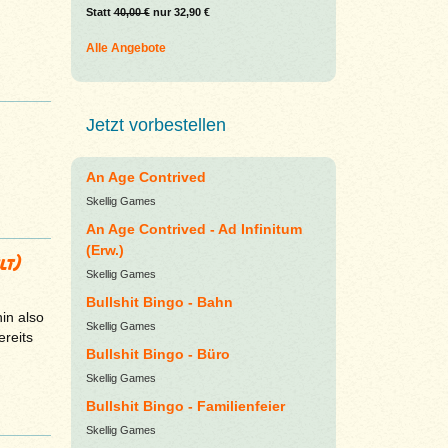
Statt
40,00 €
nur 32,90 €
Alle Angebote
Jetzt vorbestellen
An Age Contrived
Skellig Games
An Age Contrived - Ad Infinitum
(Erw.)
lt)
Skellig Games
Bullshit Bingo - Bahn
in also
Skellig Games
ereits
Bullshit Bingo - Büro
Skellig Games
Bullshit Bingo - Familienfeier
Skellig Games