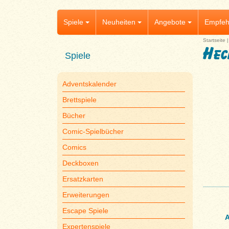
Spiele
Neuheiten
Angebote
Empfeh
Startseite
Hec
Spiele
Adventskalender
Brettspiele
Bücher
Comic-Spielbücher
Comics
Deckboxen
Ersatzkarten
Erweiterungen
Escape Spiele
A
Expertenspiele