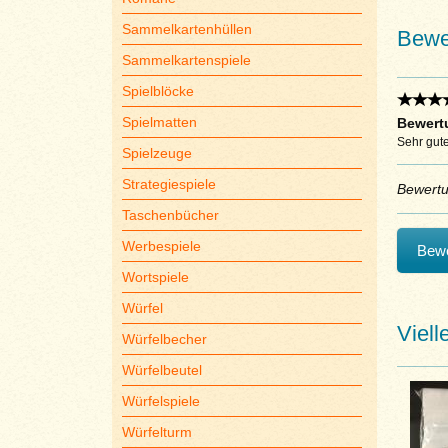
Sammelkartenhüllen
Bewe
Sammelkartenspiele
Spielblöcke
Spielmatten
Bewert
Sehr gute
Spielzeuge
Strategiespiele
Bewert
Taschenbücher
Werbespiele
Bewe
Wortspiele
Würfel
Viell
Würfelbecher
Würfelbeutel
Würfelspiele
Würfelturm