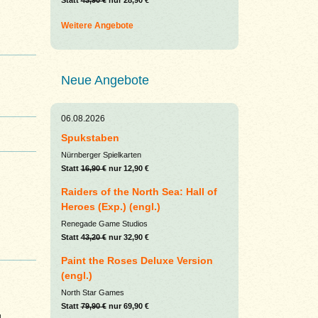
Statt
43,90 €
nur 28,90 €
Weitere Angebote
Neue Angebote
06.08.2026
Spukstaben
Nürnberger Spielkarten
Statt
16,90 €
nur 12,90 €
Raiders of the North Sea: Hall of
Heroes (Exp.) (engl.)
Renegade Game Studios
Statt
43,20 €
nur 32,90 €
Paint the Roses Deluxe Version
(engl.)
North Star Games
Statt
79,90 €
nur 69,90 €
µ