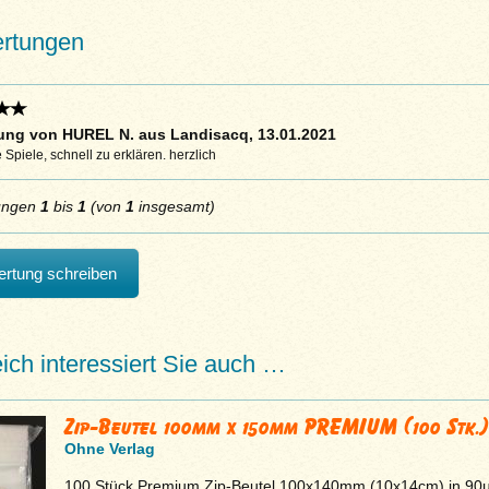
rtungen
ung von HUREL N. aus Landisacq, 13.01.2021
 Spiele, schnell zu erklären. herzlich
ungen
1
bis
1
(von
1
insgesamt)
rtung schreiben
eich interessiert Sie auch …
Zip-Beutel 100mm x 150mm PREMIUM (100 Stk.)
Ohne Verlag
100 Stück Premium Zip-Beutel 100x140mm (10x14cm) in 90