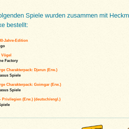
folgenden Spiele wurden zusammen mit Heck
e bestellt:
0-Jahre-Edition
igo
 Vögel
e Factory
ge Charakterpack: Djerun (Erw.)
asus Spiele
rge Charakterpack: Goimgar (Erw.)
asus Spiele
 Privilegien (Erw.) (deutsch/engl.)
Spiele