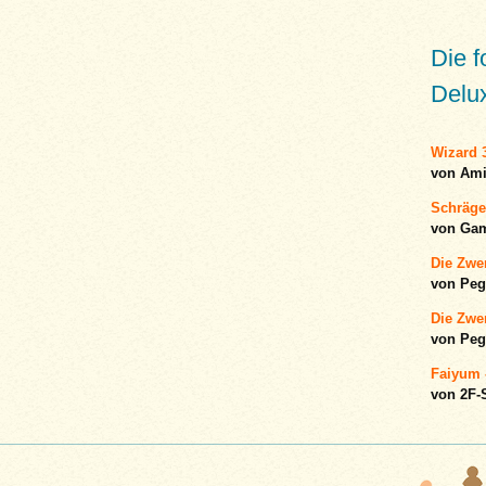
Die 
Delux
Wizard 3
von Am
Schräge
von Gam
Die Zwer
von Peg
Die Zwe
von Peg
Faiyum -
von 2F-