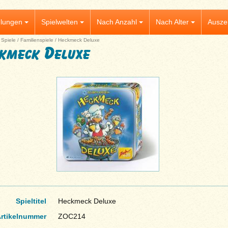
lungen
Spielwelten
Nach Anzahl
Nach Alter
Ausze
|
Spiele
/
Familienspiele
/
Heckmeck Deluxe
kmeck Deluxe
Spieltitel
Heckmeck Deluxe
rtikelnummer
ZOC214