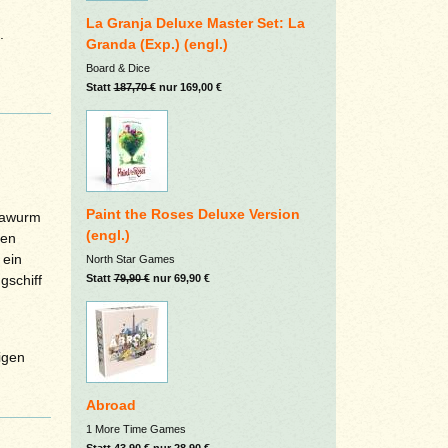
La Granja Deluxe Master Set: La
.
Granda (Exp.) (engl.)
Board & Dice
Statt
187,70 €
nur 169,00 €
Paint the Roses Deluxe Version
rawurm
(engl.)
ben
 ein
North Star Games
Statt
79,90 €
nur 69,90 €
gschiff
igen
Abroad
1 More Time Games