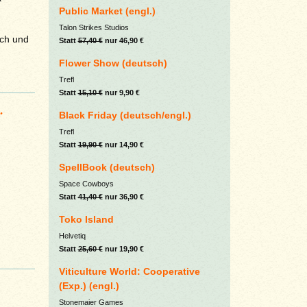
Public Market (engl.)
Talon Strikes Studios
ich und
Statt
57,40 €
nur 46,90 €
Flower Show (deutsch)
Trefl
Statt
15,10 €
nur 9,90 €
.
Black Friday (deutsch/engl.)
Trefl
Statt
19,90 €
nur 14,90 €
SpellBook (deutsch)
Space Cowboys
Statt
41,40 €
nur 36,90 €
Toko Island
Helvetiq
Statt
25,60 €
nur 19,90 €
Viticulture World: Cooperative
(Exp.) (engl.)
Stonemaier Games