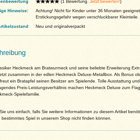
enbewertung
(1 Bewertung.
Jetzt bewerten!
)
ige Hinweise:
Achtung! Nicht für Kinder unter 36 Monaten geeignet
Erstickungsgefahr wegen verschluckbarer Kleinteile.
rtikelzustand
Neu und originalverpackt
hreibung
ssiker Heckmeck am Bratwurmeck und seine beliebte Erweiterung Ext
 jetzt zusammen in der edlen Heckmeck Deluxe-Metallbox. Als Bonus o
freut ein Bratapfel seinen Besitzer am Spielende. Tolle Ausstattung und
agendes Preis-Leistungsverhältnis machen Heckmeck Deluxe zum Flag
kmeck-Spielefamilie.
ie uns einfach, falls Sie weitere Informationen zu diesem Artikel benöt
n bestimmtes Spiel in unserem Shop nicht finden können.