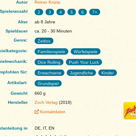
Autor
Reiner Knizia
Spieleranzahl
2
3
4
5
6
7+
Alter
ab 8 Jahre
Spieldauer
ca. 20 - 30 Minuten
Genre:
Zeitlos
pielkategorie:
Familienspiele
Würfelspiele
pielmechanik:
Dice Rolling
Push Your Luck
mpfohlen für:
Erwachsene
Jugendliche
Kinder
Artikelart:
Grundspiel
Gewicht
660 g
Hersteller
Zoch Verlag
(2018)
Kontaktdaten
elanleitung in
DE, IT, EN