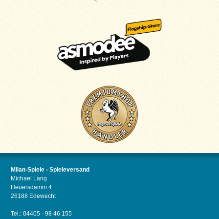
Milan-Spiele - Spieleversand
Michael Lang
Heuersdamm 4
26188 Edewecht
Tel.: 04405 - 98 46 155