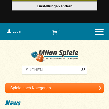
Einstellungen ändern
0
Login
Naviga
News