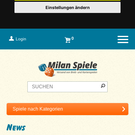
Einstellungen ändern
0
Login
Naviga
News