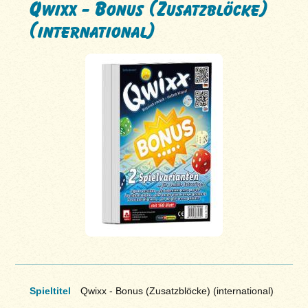
Qwixx - Bonus (Zusatzblöcke)
(international)
Spieltitel
Qwixx - Bonus (Zusatzblöcke) (international)