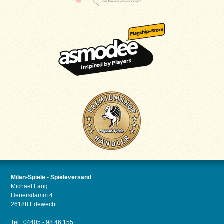
Milan-Spiele - Spieleversand
Michael Lang
Heuersdamm 4
26188 Edewecht
Tel.: 04405 - 98 46 155