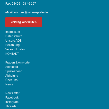
Fax: 04405 - 98 46 157
eMail:
michael@milan-spiele.de
Vertrag widerrufen
Impressum
Datenschutz
Unsere AGB
Bezahlung
Versandkosten
KONTAKT
Fragen & Antworten
Spieletag
Spieleabend
Abholung
Über uns
News
Newsletter
Facebook
Instagram
Threads