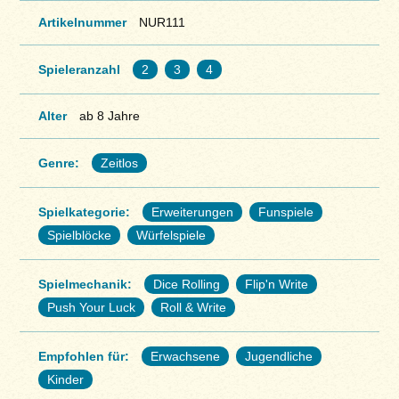
Artikelnummer
NUR111
Spieleranzahl
2
3
4
Alter
ab 8 Jahre
Genre:
Zeitlos
Spielkategorie:
Erweiterungen
Funspiele
Spielblöcke
Würfelspiele
Spielmechanik:
Dice Rolling
Flip'n Write
Push Your Luck
Roll & Write
Empfohlen für:
Erwachsene
Jugendliche
Kinder