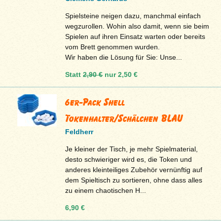
Spielsteine neigen dazu, manchmal einfach
wegzurollen. Wohin also damit, wenn sie beim
Spielen auf ihren Einsatz warten oder bereits
vom Brett genommen wurden.
Wir haben die Lösung für Sie: Unse...
Statt
2,90 €
nur
2,50 €
6er-Pack Shell
Tokenhalter/Schälchen BLAU
Feldherr
Je kleiner der Tisch, je mehr Spielmaterial,
desto schwieriger wird es, die Token und
anderes kleinteiliges Zubehör vernünftig auf
dem Spieltisch zu sortieren, ohne dass alles
zu einem chaotischen H...
6,90 €