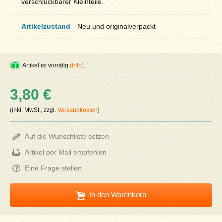
verschluckbarer Kleinteile.
Artikelzustand
Neu und originalverpackt
Artikel ist vorrätig
(Info)
.
3,80 €
(inkl. MwSt., zzgl.
Versandkosten
)
Auf die Wunschliste setzen
Artikel per Mail empfehlen
Eine Frage stellen
In den Warenkorb