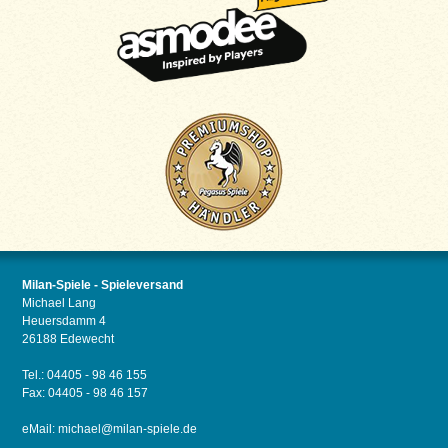
Milan-Spiele - Spieleversand
Michael Lang
Heuersdamm 4
26188 Edewecht
Tel.: 04405 - 98 46 155
Fax: 04405 - 98 46 157
eMail:
michael@milan-spiele.de