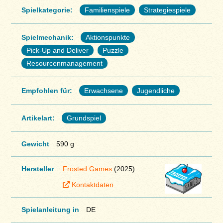
Spielkategorie:
Familienspiele
Strategiespiele
Spielmechanik:
Aktionspunkte
Pick-Up and Deliver
Puzzle
Resourcenmanagement
Empfohlen für:
Erwachsene
Jugendliche
Artikelart:
Grundspiel
Gewicht
590 g
Hersteller
Frosted Games
(2025)
Kontaktdaten
Spielanleitung in
DE