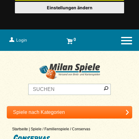
Einstellungen ändern
0
Login
Naviga
Startseite
|
Spiele
/
Familienspiele
/
Conservas
Conservas