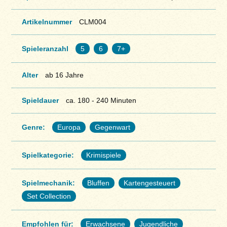
Artikelnummer
CLM004
Spieleranzahl
5
6
7+
Alter
ab 16 Jahre
Spieldauer
ca. 180 - 240 Minuten
Genre:
Europa
Gegenwart
Spielkategorie:
Krimispiele
Spielmechanik:
Bluffen
Kartengesteuert
Set Collection
Empfohlen für:
Erwachsene
Jugendliche