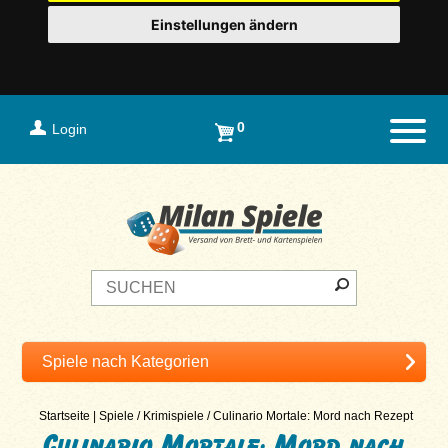
Einstellungen ändern
0
Login
Naviga
Startseite
|
Spiele
/
Krimispiele
/
Culinario Mortale: Mord nach Rezept
Culinario Mortale: Mord nach