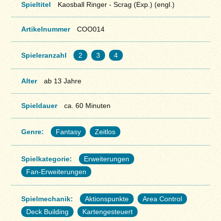
Spieltitel
Kaosball Ringer - Scrag (Exp.) (engl.)
Artikelnummer
COO014
Spieleranzahl
2
3
4
Alter
ab 13 Jahre
Spieldauer
ca. 60 Minuten
Genre:
Fantasy
Zeitlos
Spielkategorie:
Erweiterungen
Fan-Erweiterungen
Spielmechanik:
Aktionspunkte
Area Control
Deck Building
Kartengesteuert