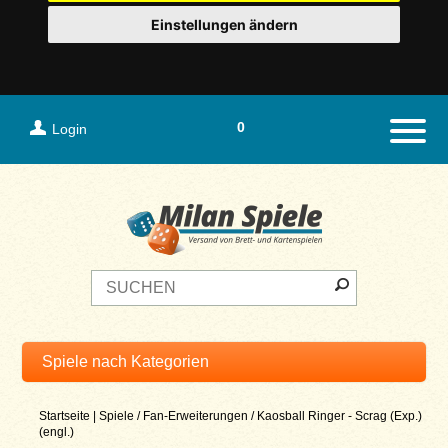
Einstellungen ändern
0
Login
Naviga
Startseite
|
Spiele
/
Fan-Erweiterungen
/
Kaosball Ringer - Scrag (Exp.)
(engl.)