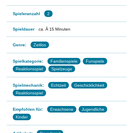
Spieleranzahl
2
Spieldauer
ca. Â 15 Minuten
Genre:
Zeitlos
Spielkategorie:
Familienspiele
Funspiele
Reaktionsspiel
Spielzeuge
Spielmechanik:
Echtzeit
Geschicklichkeit
Reaktionsspiel
Empfohlen für:
Erwachsene
Jugendliche
Kinder