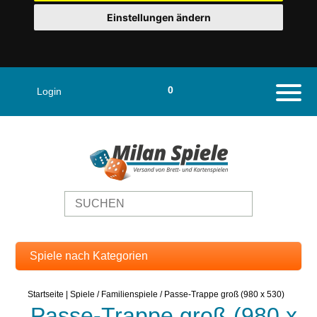
Einstellungen ändern
0
Login
Naviga
Startseite
|
Spiele
/
Familienspiele
/
Passe-Trappe groß (980 x 530)
Passe-Trappe groß (980 x