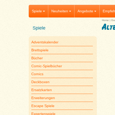
Spiele
Neuheiten
Angebote
Empfeh
Home
|
Ga
Alt
Spiele
Adventskalender
Brettspiele
Bücher
Comic-Spielbücher
Comics
Deckboxen
Ersatzkarten
Erweiterungen
Escape Spiele
Expertenspiele