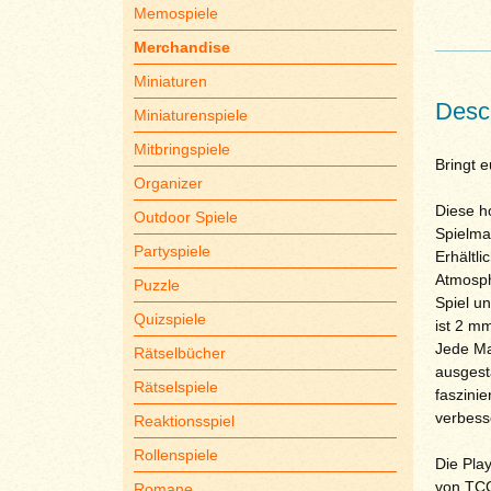
Memospiele
Merchandise
Miniaturen
Descr
Miniaturenspiele
Mitbringspiele
Bringt e
Organizer
Diese ho
Outdoor Spiele
Spielmat
Partyspiele
Erhältli
Atmosph
Puzzle
Spiel un
Quizspiele
ist 2 m
Jede Mat
Rätselbücher
ausgesta
Rätselspiele
faszini
verbess
Reaktionsspiel
Rollenspiele
Die Play
von TCG
Romane