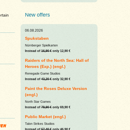
New offers
rtain
06.08.2026
Spukstaben
Nürnberger Spielkarten
Instead of
16,90 €
only 12,90 €
Raiders of the North Sea: Hall of
Heroes (Exp.) (engl.)
Renegade Game Studios
Instead of
43,20 €
only 32,90 €
Paint the Roses Deluxe Version
(engl.)
North Star Games
Instead of
79,90 €
only 69,90 €
Public Market (engl.)
hen
Talon Strikes Studios
Instead of
57,40 €
only 46,90 €