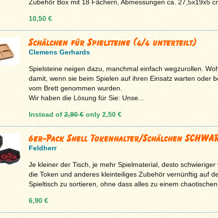
Zubehör Box mit 18 Fächern, Abmessungen ca. 27,5x19x5 c
10,50 €
Schälchen für Spielsteine (4/4 unterteilt)
Clemens Gerhards
Spielsteine neigen dazu, manchmal einfach wegzurollen. Woh
damit, wenn sie beim Spielen auf ihren Einsatz warten oder b
vom Brett genommen wurden.
Wir haben die Lösung für Sie: Unse...
Instead of
2,90 €
only
2,50 €
6er-Pack Shell Tokenhalter/Schälchen SCHWA
Feldherr
Je kleiner der Tisch, je mehr Spielmaterial, desto schwieriger 
die Token und anderes kleinteiliges Zubehör vernünftig auf 
Spieltisch zu sortieren, ohne dass alles zu einem chaotischen 
6,90 €