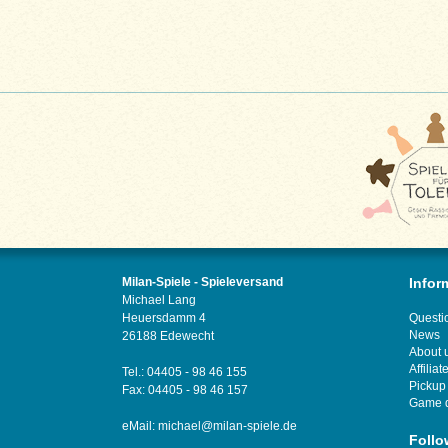
Milan-Spiele - Spieleversand
Infor
Michael Lang
Heuersdamm 4
Questi
News
26188 Edewecht
About 
Affilia
Tel.: 04405 - 98 46 155
Pickup
Fax: 04405 - 98 46 157
Game 
eMail:
michael@milan-spiele.de
Follo