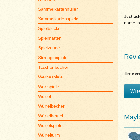
Sammelkartenhüllen
Just ask
Sammelkartenspiele
game in
Spielblöcke
Spielmatten
Spielzeuge
Revi
Strategiespiele
Taschenbücher
There are
Werbespiele
Wortspiele
Writ
Würfel
Würfelbecher
Maybe
Würfelbeutel
Würfelspiele
Würfelturm