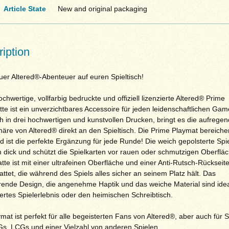
Article State
New and original packaging
iption
uer Altered®-Abenteuer auf euren Spieltisch!
chwertige, vollfarbig bedruckte und offiziell lizenzierte Altered® Prime
te ist ein unverzichtbares Accessoire für jeden leidenschaftlichen Gam
ch in drei hochwertigen und kunstvollen Drucken, bringt es die aufrege
äre von Altered® direkt an den Spieltisch. Die Prime Playmat bereiche
d ist die perfekte Ergänzung für jede Runde! Die weich gepolsterte Spi
m dick und schützt die Spielkarten vor rauen oder schmutzigen Oberflä
te ist mit einer ultrafeinen Oberfläche und einer Anti-Rutsch-Rückseit
ttet, die während des Spiels alles sicher an seinem Platz hält. Das
erende Design, die angenehme Haptik und das weiche Material sind ideal
ertes Spielerlebnis oder den heimischen Schreibtisch.
mat ist perfekt für alle begeisterten Fans von Altered®, aber auch für S
s, LCGs und einer Vielzahl von anderen Spielen.