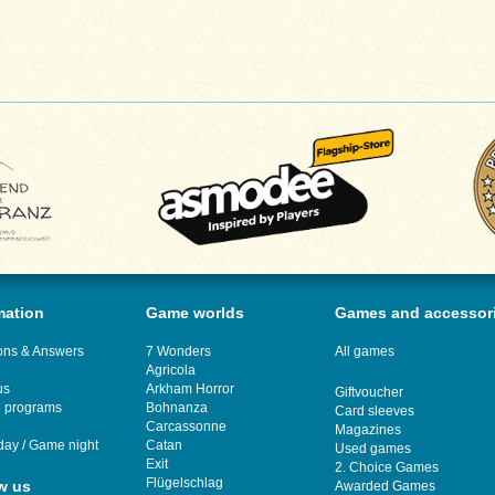
mation
Game worlds
Games and accessor
ons & Answers
7 Wonders
All games
Agricola
us
Arkham Horror
Giftvoucher
te programs
Bohnanza
Card sleeves
Carcassonne
Magazines
day
/
Game night
Catan
Used games
Exit
2. Choice Games
Flügelschlag
w us
Awarded Games