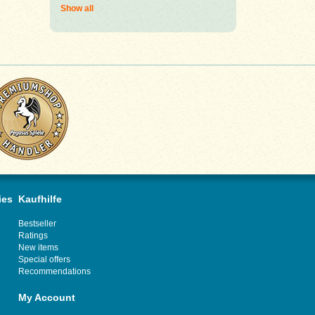
Show all
ies
Kaufhilfe
Bestseller
Ratings
New items
Special offers
Recommendations
My Account