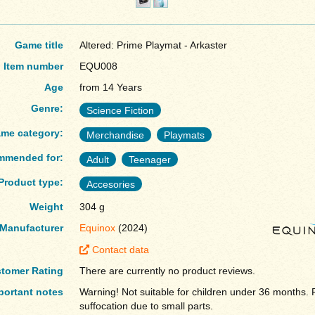
Game title
Altered: Prime Playmat - Arkaster
Item number
EQU008
Age
from 14 Years
Genre:
Science Fiction
me category:
Merchandise
Playmats
mmended for:
Adult
Teenager
Product type:
Accesories
Weight
304 g
Manufacturer
Equinox
(2024)
Contact data
tomer Rating
There are currently no product reviews.
portant notes
Warning! Not suitable for children under 36 months. R
suffocation due to small parts.