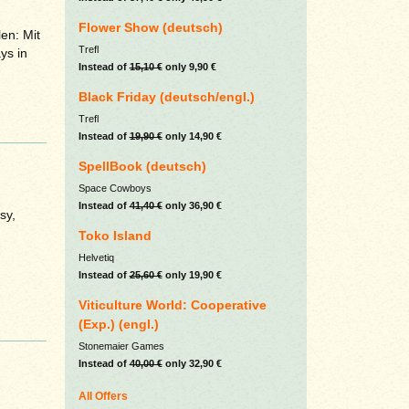
Flower Show (deutsch)
en: Mit
Trefl
ys in
Instead of
15,10 €
only 9,90 €
Black Friday (deutsch/engl.)
Trefl
Instead of
19,90 €
only 14,90 €
SpellBook (deutsch)
Space Cowboys
Instead of
41,40 €
only 36,90 €
sy,
Toko Island
Helvetiq
Instead of
25,60 €
only 19,90 €
Viticulture World: Cooperative
(Exp.) (engl.)
Stonemaier Games
Instead of
40,00 €
only 32,90 €
All Offers