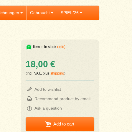
ichnungen
Gebraucht
SPIEL '26
Item is in stock
(Info)
.
18,00 €
(incl. VAT., plus
shipping
)
Add to wishlist
Recommend product by email
Ask a question
Add to cart