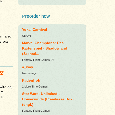
m.
Preorder now
Yokai Carnival
in also
CMON
ereits
Marvel Champions: Das
Kartenspiel - Shadowland
(Szenari...
Fantasy Flight Games DE
a_way
RZ
blue orange
Fadenfroh
wird es,
1 More Time Games
dem
Star Wars: Unlimited -
H...
Homeworlds (Prerelease Box)
(engl.)
Fantasy Flight Games