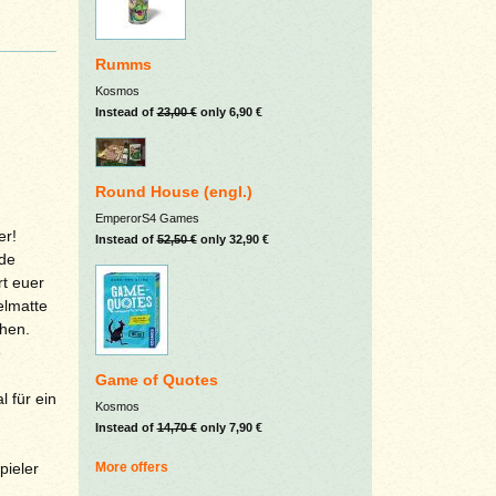
Rumms
Kosmos
Instead of
23,00 €
only 6,90 €
Round House (engl.)
EmperorS4 Games
er!
Instead of
52,50 €
only 32,90 €
nde
rt euer
elmatte
chen.
e
Game of Quotes
 für ein
Kosmos
Instead of
14,70 €
only 7,90 €
More offers
pieler