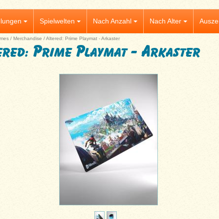
lungen
Spielwelten
Nach Anzahl
Nach Alter
Ausze
mes
/
Merchandise
/
Altered: Prime Playmat - Arkaster
ered: Prime Playmat - Arkaster