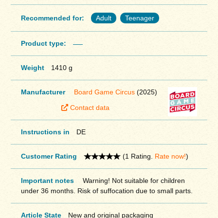
Recommended for:
Adult
Teenager
Product type:
Weight
1410 g
Manufacturer
Board Game Circus
(2025)
Contact data
Instructions in
DE
Customer Rating
(1 Rating.
Rate now!
)
Important notes
Warning! Not suitable for children
under 36 months. Risk of suffocation due to small parts.
Article State
New and original packaging