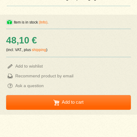
Item is in stock
(Info)
.
48,10 €
(incl. VAT., plus
shipping
)
Add to wishlist
Recommend product by email
Ask a question
Add to cart