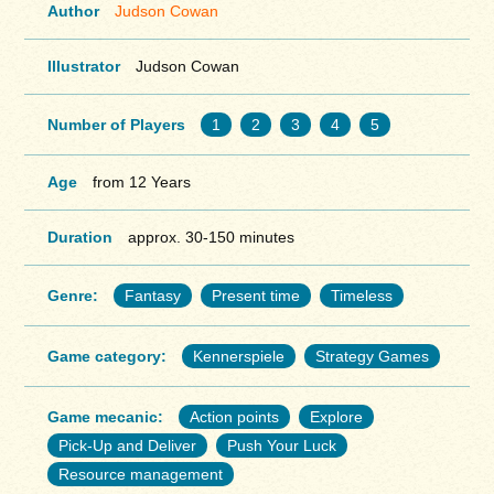
Author
Judson Cowan
Illustrator
Judson Cowan
Number of Players
1
2
3
4
5
Age
from 12 Years
Duration
approx. 30-150 minutes
Genre:
Fantasy
Present time
Timeless
Game category:
Kennerspiele
Strategy Games
Game mecanic:
Action points
Explore
Pick-Up and Deliver
Push Your Luck
Resource management