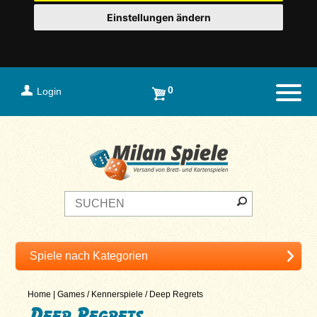
Einstellungen ändern
0
Login
Naviga
Home
|
Games
/
Kennerspiele
/
Deep Regrets
Deep Regrets