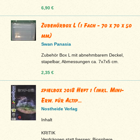
6,90 €
Zubehörbox L (1 Fach - 70 x 70 x 50
mm)
Swan Panasia
Zubehör Box L mit abnehmbarem Deckel,
stapelbar, Abmessungen ca. 7x7x5 cm.
2,35 €
spielbox 2018 Heft 1 (inkl. Mini-
Erw. für Altip...
Nostheide Verlag
Inhalt
KRITIK
Verdrängen statt fressen: Biosphere