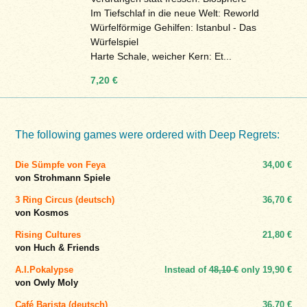
Im Tiefschlaf in die neue Welt: Reworld
Würfelförmige Gehilfen: Istanbul - Das
Würfelspiel
Harte Schale, weicher Kern: Et...
7,20 €
The following games were ordered with Deep Regrets:
Die Sümpfe von Feya
34,00 €
von Strohmann Spiele
3 Ring Circus (deutsch)
36,70 €
von Kosmos
Rising Cultures
21,80 €
von Huch & Friends
A.I.Pokalypse
Instead of
48,10 €
only
19,90 €
von Owly Moly
Café Barista (deutsch)
36,70 €