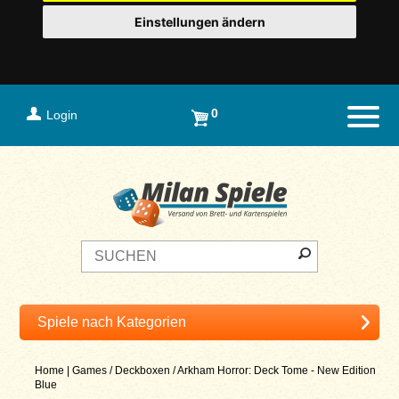
Einstellungen ändern
0
Login
Naviga
Home
|
Games
/
Deckboxen
/
Arkham Horror: Deck Tome - New Edition
Blue