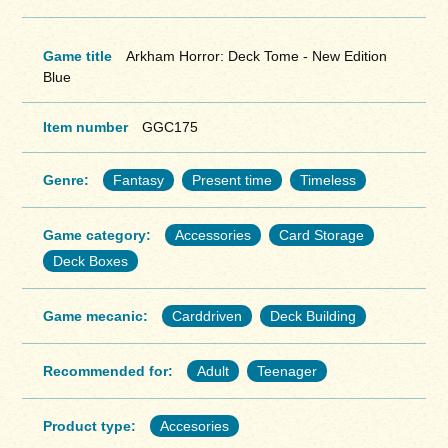
Game title
Arkham Horror: Deck Tome - New Edition
Blue
Item number
GGC175
Genre:
Fantasy
Present time
Timeless
Game category:
Accessories
Card Storage
Deck Boxes
Game mecanic:
Carddriven
Deck Building
Recommended for:
Adult
Teenager
Product type:
Accesories