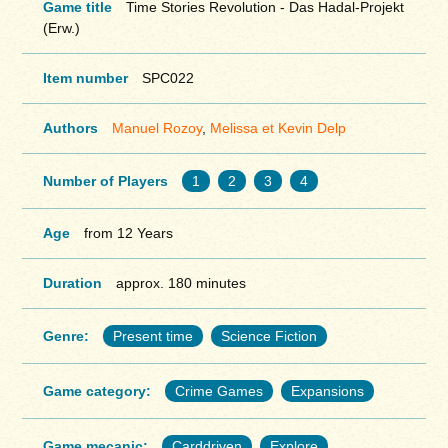
Game title
Time Stories Revolution - Das Hadal-Projekt
(Erw.)
Item number
SPC022
Authors
Manuel Rozoy
,
Melissa et Kevin Delp
Number of Players
1
2
3
4
Age
from 12 Years
Duration
approx. 180 minutes
Genre:
Present time
Science Fiction
Game category:
Crime Games
Expansions
Game mecanic:
Carddriven
Explore