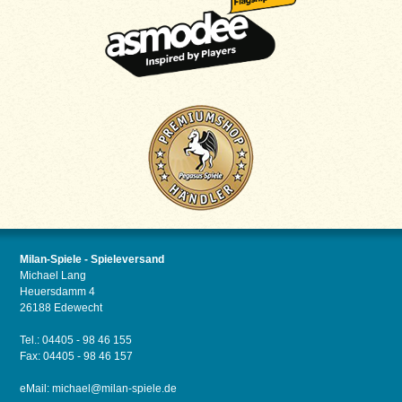
Milan-Spiele - Spieleversand
Michael Lang
Heuersdamm 4
26188 Edewecht
Tel.: 04405 - 98 46 155
Fax: 04405 - 98 46 157
eMail:
michael@milan-spiele.de