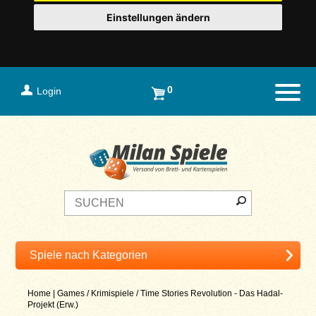
Einstellungen ändern
0
Login
Naviga
Home
|
Games
/
Krimispiele
/
Time Stories Revolution - Das Hadal-
Projekt (Erw.)