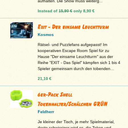
aufhalten. Die Show muss weiterg...
Instead of
15,90 €
only
8,90 €
Exit - Der einsame Leuchtturm
Kosmos
Rätsel- und Puzzlefans aufgepasst! Im
kooperativen Escape Room Spiel für zu
Hause "Der einsame Leuchtturm" aus der
Reihe "EXIT - Das Spiel" kämpfen sich 1 bis 4
Spieler gemeinsam durch den tobenden...
21,10 €
6er-Pack Shell
Tokenhalter/Schälchen GRÜN
Feldherr
Je kleiner der Tisch, je mehr Spielmaterial,
desto schwieriger wird es, die Token und