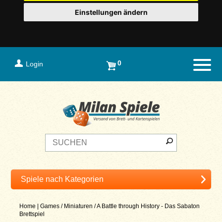
Einstellungen ändern
0
Login
Naviga
Home
|
Games
/
Miniaturen
/
A Battle through History - Das Sabaton
Brettspiel