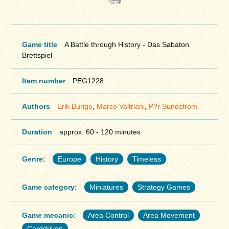
Game title
A Battle through History - Das Sabaton
Brettspiel
Item number
PEG1228
Authors
Erik Burigo
,
Marco Valtriani
,
P?r Sundstrom
Duration
approx. 60 - 120 minutes
Genre:
Europe
History
Timeless
Game category:
Miniatures
Strategy Games
Game mecanic:
Area Control
Area Movement
Carddriven