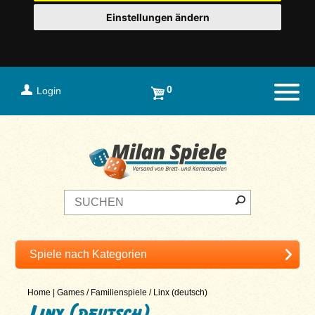
Einstellungen ändern
0
Login
Naviga
Home
|
Games
/
Familienspiele
/
Linx (deutsch)
Linx (deutsch)