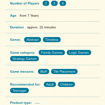
Number of Players
2
3
4
Age
from 7 Years
Duration
approx. 15 minutes
Genre:
Abstract
Timeless
Game category:
Family Games
Logic Games
Strategy Games
Game mecanic:
Bluff
Tile Placement
Recommended for:
Adult
Children
Teenager
Product type: